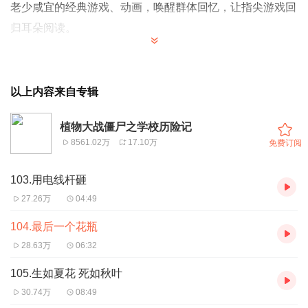
老少咸宜的经典游戏、动画，唤醒群体回忆，让指尖游戏回
归耳朵阅读。
植物小分队
vs
僵尸战队，进驻学校啦！
以上内容来自专辑
小朋友们最熟悉的豌豆射手、向日葵、小坚果、僵尸博士、
僵尸小队长统统来到校园里，植物学校里有趣的故事等你来
植物大战僵尸之学校历险记
听！
8561.02万
17.10万
免费订阅
娱乐育人
103.用电线杆砸
植物小分队转战校园，每个小故事都有智慧点，孩子们不仅
27.26万
04:49
获得快乐，还能提高情商和逆商，妥妥人生赢家！
104.最后一个花瓶
28.63万
06:32
趣味与冒险
105.生如夏花 死如秋叶
植物、僵尸等各类形象拟人化，用孩子的语言来表达幽默与
30.74万
08:49
诙谐，还原一个纯真、活泼、可爱、新奇的植物大战僵尸世