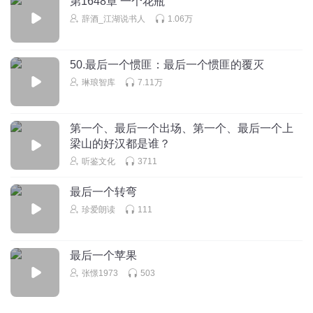
第1648章 一个花瓶
👌🏻👌🏻👌🏻👌🏻👌🏻👌🏻👌🏻管好👌🏻👌🏻👌🏻👌🏻
辞酒_江湖说书人
1.06万
1rqom39vo0e9kt5zrxoq
朱雨沫的手机。
50.最后一个惯匪：最后一个惯匪的覆灭
回复
2020-02-07
琳琅智库
7.11万
48
1881115vduf
回复 @
1rqom39vo0e9kt5zrxoq
:
一
第一个、最后一个出场、第一个、最后一个上
梁山的好汉都是谁？
吃掉了满月的黑猫
听鉴文化
3711
回复
2020-06-23
44
最后一个转弯
珍爱朗读
111
立青1025
回复 @
吃掉了满月的黑猫
:
你打错人了，我的四阶电击蓝
莓想吃了是不是？
最后一个苹果
张憬1973
503
无敌超神dream冲一千
打哇！幽灵辣椒！打！