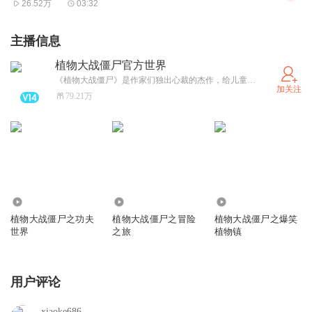
26.52万
03:32
主播信息
植物大战僵尸官方世界
《植物大战僵尸》是作家们独出心裁的杰作，给儿童开辟了一个阅读新样式——游戏性阅读。作家从儿童身心发展的特点出发，大胆想象，巧妙构思，让故事情节由一个个动作组成，语言浅显、生动、上口，能让儿童体验既是阅读又是游戏的乐趣。
加关注
79.21万
7185.39万
1.78亿
322.79万
植物大战僵尸之功夫
植物大战僵尸之冒险
植物大战僵尸之爆笑
世界
之旅
植物镇
用户评论
xiaoke686