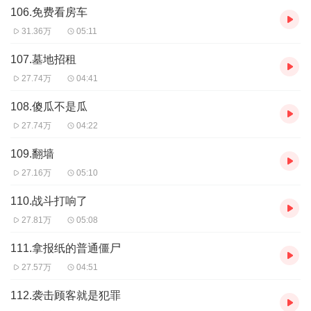
界
。
106.免费看房车
31.36万
05:11
收获成长的信念与宝贵的友谊
107.墓地招租
孩子们将跟着植物小分队经历一次次冒险，解决一个个棘手
27.74万
04:41
的问题，并从中收获成长的信念与宝贵的友谊。
108.傻瓜不是瓜
27.74万
04:22
109.翻墙
27.16万
05:10
110.战斗打响了
27.81万
05:08
111.拿报纸的普通僵尸
27.57万
04:51
112.袭击顾客就是犯罪