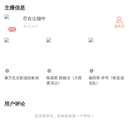
主播信息
尽在尘烟中
加关注
15.80万
58.65万
736.03万
2.68万
康万生京剧选段集锦
陈丽君 陈丽洁《大西
杨田荣 评书《铁道游
唐演义》
击队》
用户评论
还没有评论，快来发表第一个评论！