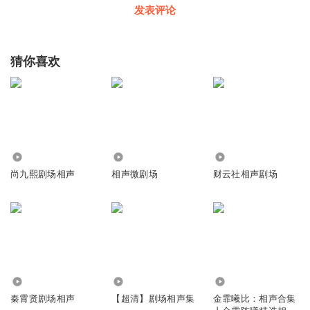
发表评论
猜你喜欢
1.29万
1.70万
617
尚九熙剧场相声
相声微剧场
财云社相声剧场
8.99万
28.10万
163.87万
秦霄贤剧场相声
【超清】剧场相声集
金霏曦比：相声合集