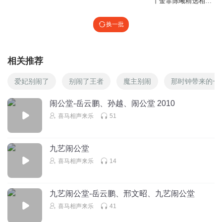
丨金霏陈曦精选相声
丨综艺感相声丨相声
有新人丨欢乐喜剧人
换一批
冠军
相关推荐
爱妃别闹了
别闹了王者
魔主别闹
那时钟带来的一
闹公堂-岳云鹏、孙越、闹公堂 2010
喜马相声来乐
51
九艺闹公堂
喜马相声来乐
14
九艺闹公堂-岳云鹏、邢文昭、九艺闹公堂
喜马相声来乐
41