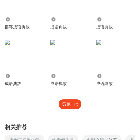
4.86万
4487
9802
邯郸成语典故
成语典故
成语典故
2.09万
2087.31万
6.46万
成语典故
成语典故
成语典故
换一批
相关推荐
厌食王妃重生记
贪看无边月
火影之厌世修罗
非典