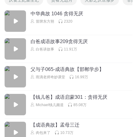
中华典故 1046 贪得无厌
冒牌东方朔
2320
白爸成语故事209贪得无厌
白爸讲故事
11.91万
父与子065-成语典故【邯郸学步】
雨滴老师奇妙课堂
16.99万
【钱儿爸】成语启蒙301：贪得无厌
Michael钱儿频道
85.08万
【成语典故】孟母三迁
肉包来了
10.73万