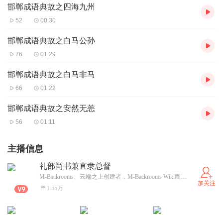
邯郸成语典故之四海九州
52
00:30
邯郸成语典故之白马公孙
76
01:29
邯郸成语典故之白马非马
66
01:22
邯郸成语典故之安然无恙
56
01:11
主播信息
礼部尚书兼直隶总督
M-Backrooms、云端之上创建者，M-Backrooms Wiki圈主，M-Backrooms Chat管理员
加关注
1.55万