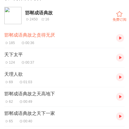
邯郸成语典故
2450
16
免费订阅
邯郸成语典故之贪得无厌
185
00:36
夭下太平
124
00:37
天理人欲
69
01:03
邯郸成语典故之天高地下
62
00:49
邯郸成语典故之天下一家
65
00:40