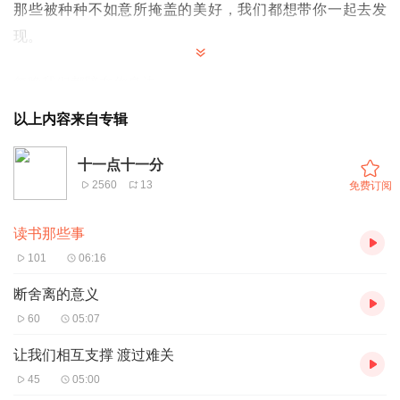
那些被种种不如意所掩盖的美好，我们都想带你一起去发
现。
每晚我们都陪在你身边。
“善待自己”，放下防备，找回属于我们的安全感。
以上内容来自专辑
带着轻盈的心回到当下，安然入睡。
十一点十一分
2560
13
免费订阅
读书那些事
101
06:16
断舍离的意义
60
05:07
让我们相互支撑 渡过难关
45
05:00