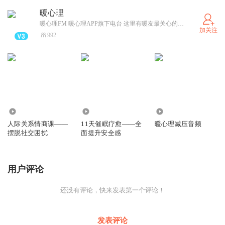
暖心理
暖心理FM 暖心理APP旗下电台 这里有暖友最关心的热门话题， 这里有最专业的咨询师帮你解梦， 这里有最性感的心理学知识。 心塞不要憋着，你的故事我们愿意听。 茫茫人海，暗暗黑夜，和你并肩。 暖心理，只愿，你被这个世界温暖相待。
加关注
992
4343
4.20万
0
人际关系情商课——
11天催眠疗愈——全
暖心理减压音频
摆脱社交困扰
面提升安全感
用户评论
还没有评论，快来发表第一个评论！
发表评论