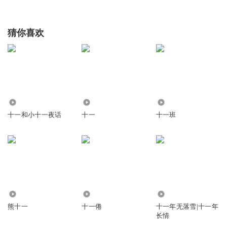
猜你喜欢
816
214.79万
1
十一和小十一夜话
十一
十一班
9085
6488
5224
熊十一
十一倦
十一年无落雪|十一年
长情