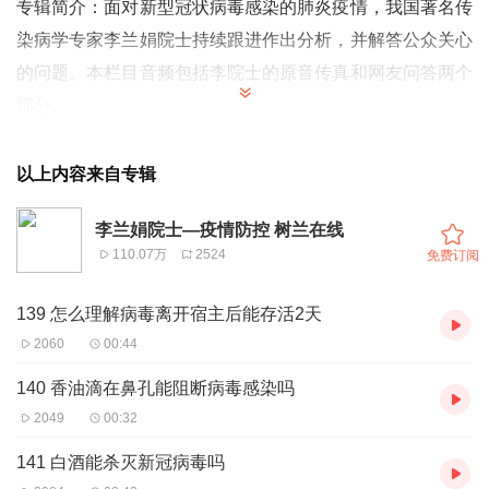
专辑简介：
面对新型冠状病毒感染的肺炎疫情，我国著名传
染病学专家李兰娟院士持续跟进作出分析，并解答公众关心
的问题。本栏目音频包括李院士的原音传真和网友问答两个
部分。
作者简介：
李兰娟，中国工程院院士、浙江大学医学院附属
第一医院传染病诊治国家重点实验室及国家临床医学研究中
以上内容来自专辑
心主任、树兰医疗发起人、新型冠状病毒联防联控工作机制
李兰娟院士—疫情防控 树兰在线
科研攻关专家组国家卫健委高级别专家组成员。
110.07万
2524
免费订阅
备注：此栏目由李兰娟院士独家授权浙江科学技术出版社发
布，平台如需转授，请联系浙江科学技术出版社。许可转载
139 怎么理解病毒离开宿主后能存活2天
必须要出现树兰医疗的
LOGO
。
2060
00:44
140 香油滴在鼻孔能阻断病毒感染吗
2049
00:32
141 白酒能杀灭新冠病毒吗