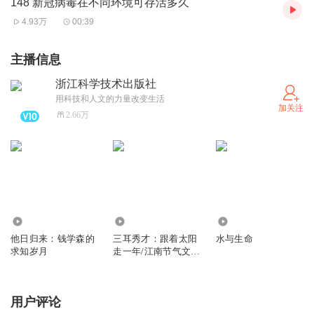
148 新冠病毒在不同环境可存活多久
4.93万
00:39
主播信息
浙江科学技术出版社
用科技和人文的力量改变生活
加关注
2.66万
1.89万
1069
4493
他日归来：钱学森的
三耳秀才：跟着太阳
水与生命
求知岁月
走一年/江南节气文化
随笔
用户评论