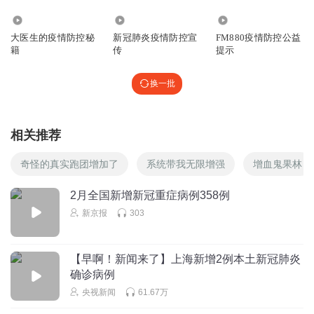
1.32万
1.28万
1.19万
大医生的疫情防控秘
新冠肺炎疫情防控宣
FM880疫情防控公益
籍
传
提示
换一批
相关推荐
奇怪的真实跑团增加了
系统带我无限增强
增血鬼果林
2月全国新增新冠重症病例358例
新京报
303
【早啊！新闻来了】上海新增2例本土新冠肺炎
确诊病例
央视新闻
61.67万