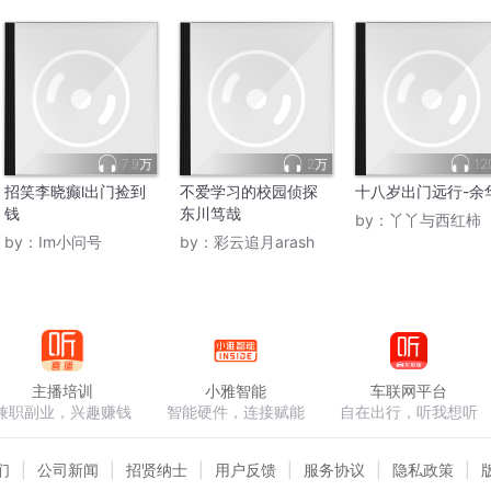
7.9万
2万
12
招笑李晓癫l出门捡到
不爱学习的校园侦探
十八岁出门远行-余
钱
东川笃哉
by：
丫丫与西红柿
by：
Im小问号
by：
彩云追月arash
主播培训
小雅智能
车联网平台
兼职副业，兴趣赚钱
智能硬件，连接赋能
自在出行，听我想听
们
公司新闻
招贤纳士
用户反馈
服务协议
隐私政策