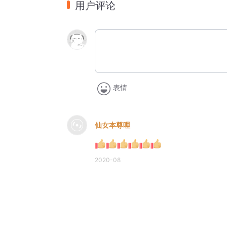
用户评论
现在到底几点
不管
也不能管
雾气充满房间
我只能默默呢喃
烟也抽了一半
表情
现在有点遗憾
不断
仙女本尊哩
也不能断
多少人
错过了多少人
2020-08
我不爱也不恨
这屋里有些冷
聚光灯
照亮了我的魂