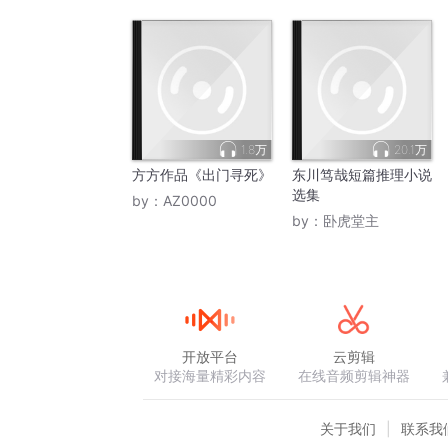
聚光灯
照亮了我的魂
游离中不沉沦
这只是我的梦
踏破房门
1.8万
20.1万
看到眼前的人们
方方作品《出门寻死》
东川笃哉短篇推理小说
选集
光芒照在我眼睛
by：
AZ0000
by：
卧虎堂主
被刺痛的灵魂
不再沉沦
离开不动的时针
看到久违的气温
管它多伤人
开放平台
云剪辑
对接海量精彩内容
在线音频剪辑神器
管它多伤人
离开多少人
关于我们
联系我
忘记多少人