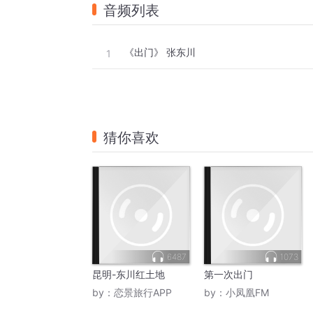
音频列表
游离中不沉沦
这只是我的梦
《出门》 张东川
踏破房门
1
看到眼前的人们
光芒照在我眼睛
被刺痛的灵魂
猜你喜欢
不再沉沦
离开不动的时针
看到久违的气温
管它多伤人
管它多伤人
多少人
6487
1073
错过了多少人
昆明-东川红土地
第一次出门
我不爱也不恨
by：
恋景旅行APP
by：
小凤凰FM
这屋里有些冷