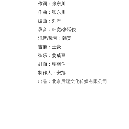
作词：张东川
作曲：张东川
编曲：刘严
录音：韩宽/张延俊
混音/母带：韩宽
吉他：王豪
弦乐：姜威亘
封面：翟羽住一
制作人：安旭
出品：北京后端文化传媒有限公司
啤酒喝了几罐
解开多少谜团
杯子空了一半