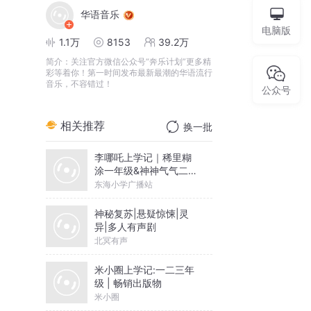
华语音乐
电脑版
1.1万
8153
39.2万
简介：
关注官方微信公众号“奔乐计划”更多精
彩等着你！第一时间发布最新最潮的华语流行
音乐，不容错过！
公众号
相关推荐
换一批
李哪吒上学记｜稀里糊
涂一年级&神神气气二年
级
东海小学广播站
神秘复苏|悬疑惊悚|灵
异|多人有声剧
北冥有声
米小圈上学记:一二三年
级 | 畅销出版物
米小圈