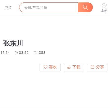
电台
上传
 张东川
:14:54
03:52
388
喜欢
下载
分享