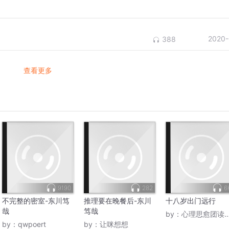
2020-
388
查看更多
9190
282
6
不完整的密室-东川笃
推理要在晚餐后-东川
十八岁出门远行
哉
笃哉
by：
心理思愈团读书会
by：
qwpoert
by：
让咪想想