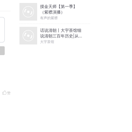
摸金天师【第一季】
（紫襟演播）
有声的紫襟
话说清朝丨大宇茶馆细
说清朝三百年历史|从努
尔哈赤到末代皇帝溥仪|
大宇茶馆
康熙雍正乾隆
论
赞