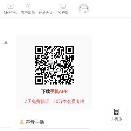
创作中心
有声出版
开通会员
客户端
下载
手机APP
7天免费畅听
10万本会员专辑
手机版
声音主播