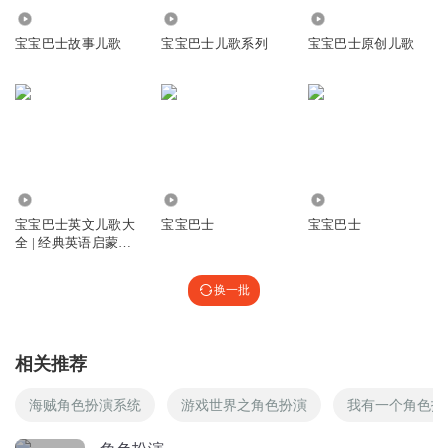
40.47万
6.91万
2.01亿
血丧
宝宝巴士故事儿歌
宝宝巴士儿歌系列
宝宝巴士原创儿歌
I'm U to Katrina djeiekjrdiri idkdkfmrkdl
Nejdndmf,kdmdjdjkfmfjfjf,rmfmrm
回复
2020-05-08
2
1599339wdqm
07dede👮
6526.31万
2494
17.67万
回复
宝宝巴士英文儿歌大
宝宝巴士
宝宝巴士
2020-03-12
2
全 | 经典英语启蒙儿
歌
听友393592497
换一批
《花儿二点笶》
回复
2022-04-10
1
相关推荐
听友187195939
海贼角色扮演系统
游戏世界之角色扮演
我有一个角色扮
回复
2020-09-14
1