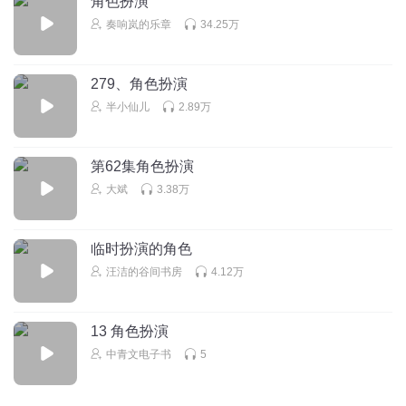
角色扮演
奏响岚的乐章
34.25万
听友187195939
What?
279、角色扮演
回复
2020-09-14
1
半小仙儿
2.89万
可爱大图图
cgfgdhfieg ..h￼H. ZCc🎶😃✌🏼
第62集角色扮演
gfdgyugiohbmn
大斌
3.38万
回复
2020-05-10
1
临时扮演的角色
汪洁的谷间书房
4.12万
13 角色扮演
中青文电子书
5