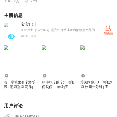
61.00万
02:23
（Hey-Ho）
市长 市长 让城市变得更美好
主播信息
（Yeah!）
宝宝巴士
宝宝巴士（BabyBus）是专注打造儿童启蒙数字产品的原创品牌，累计服务全球8亿家庭用户。宝宝巴士秉承“快乐启蒙”的理念，用奇妙有趣的方式为儿童提供免费的数字内容，量身定制“好听”（国学故事）、“好看”（儿歌动画）、“好玩”（互动APP）等系列内容产品，让孩子在趣味中认知世界，感受“真、善、美”。
加关注
我是小小市长
880.34万
城市的小小领导者
我是小小市长
我能我能帮助大家
我们一起让城市更好吧
1.00亿
9058.42万
4.09亿
市长 市长 小小市长热爱工作
嘘！学校里有个游乐
很冷很冷的冷知识|闹
爆笑闹翻天1 | 闹闹别
园 | 闹闹别闹·写作|宝
闹别闹 二年级|宝宝
闹·校园一分钟 | 宝宝
（Hello）
宝巴士故事
巴士故事
巴士故事
市长 市长 小小市长热爱工作
用户评论
（Hey-Ho）
市长 市长 小小市长热爱工作
听友213859311