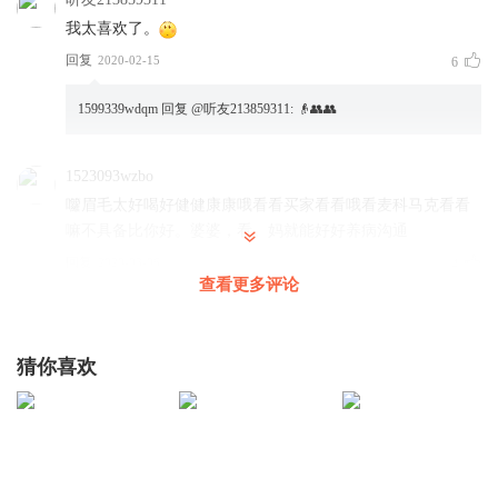
（Hey-Ho）
我太喜欢了。
市长 市长 让城市变得更美好
回复
2020-02-15
6
（Yeah）
1599339wdqm
回复 @
听友213859311
:
👴👥👥
小小市长热爱工作
1523093wzbo
Cheer up~~~~~~~~~WOW~~
囖眉毛太好喝好健健康康哦看看买家看看哦看麦科马克看看
市长和大家一起让城市更美好
嘛不具备比你好。婆婆，看。妈就能好好养病沟通
回复
2020-03-06
4
查看更多评论
小小市长热爱工作
HJ永恒
小小市长热爱工作
￼
小小市长热爱工作
猜你喜欢
回复
2020-03-07
3
小小市长热爱工作
我们让城市变得更美好
听友266192420
挺好听股份(ง •̀_•́)ง- ̗̀(๑ᵔ⌔ᵔ๑)高续费v的？*1258964780
回复
2021-11-14
2