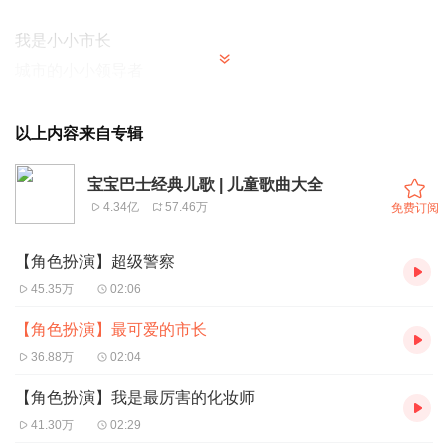
我是小小市长
城市的小小领导者
我是小小市长
我能我能帮助大家
以上内容来自专辑
我们一起让城市更好吧
宝宝巴士经典儿歌 | 儿童歌曲大全
4.34亿
57.46万
免费订阅
市长 市长 小小市长热爱工作
（Hello）
【角色扮演】超级警察
市长 市长 小小市长热爱工作
45.35万
02:06
（Hey-Ho）
【角色扮演】最可爱的市长
市长 市长 小小市长热爱工作
36.88万
02:04
（Hey-Ho）
【角色扮演】我是最厉害的化妆师
市长 市长 让城市变得更美好
41.30万
02:29
（Yeah）