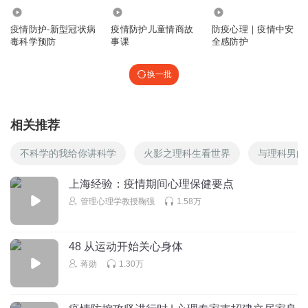
📝
234
699
3.58万
回复
疫情防护-新型冠状病
疫情防护儿童情商故
防疫心理｜疫情中安
2021-01-19
0
毒科学预防
事课
全感防护
念之去去
换一批
🍏🍎🍐🍊🍋🍌🍉🍇🍓🍓🍈🍒🍑🥭🍍🥥🥝🍅🍆🥑🥦🥬🥒🌶🥐🥯
🍞🥖🥨🥞🥓
回复
2021-01-19
0
相关推荐
念之去去
不科学的我给你讲科学
火影之理科生看世界
与理科男的
🕸🐛🕷🐝🦗🦟🐜🐜🐌🦋🦂🐢🐍🐞🦎🦖🦕🐙🦑🦐🦞🦀🐡🐠🐟🐬
🐳🐋🦈🐾
上海经验：疫情期间心理保健要点
管理心理学教授鞠强
1.58万
回复
2021-01-19
0
念之去去
48 从运动开始关心身体
🧠🦷👄👀👁👣🦵🏿👅👂🏻👃🏻🧞‍♀️🧞‍♂️🧜🏻‍♀️🧜🏻‍♂️🧚🏻‍♀️🧚🏻‍♂️💅🏻🧶🧵
蒋勋
1.30万
🧥🥼👚👕👖👔👗👙👘🥿👡👠👡👢👞👟🥾🧦🧤🧣🎩🧢👒🎓⛑👑
👝💍👛👜💼🎒🧳👓🕶🥽🌂
回复
2021-01-19
0