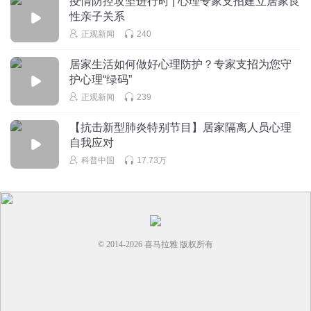
疫情防控攻坚进行时 | 心理专家支招建立居家良
性亲子关系
hoNgc
正观新闻
240
写错啦！
居家生活如何做好心理防护？专家支招为您守
回复
2020-02-23
0
护心理“绿码”
正观新闻
239
【抗击新型肺炎特别节目】居家隔离人员心理
自我应对
科普中国
17.73万
© 2014-
2026
喜马拉雅 版权所有