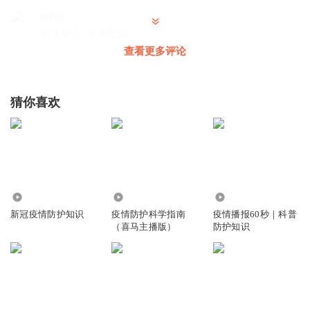
hoNgc
武汉加油，中国加油！
查看更多评论
回复
2020-02-23
1
hoNgc
猜你喜欢
喊加油中国加油。
回复
2020-02-23
1
hoNgc
回复 @
hoNgc
:
武汉加油，中国加油！
1946
2138.27万
6748
hoNgc
新冠疫情防护知识
疫情防护科学指南
疫情播报60秒｜科普
写错啦！
（喜马主播版）
防护知识
回复
2020-02-23
1
念之去去
🇨🇳🏳️‍🌈🇭🇰🇲🇴🇺🇳🇦🇱❤️🧡💛💚🀄️💭🗯♠️♣️♥️🏩🏣🏛🏥🏦🏨
🏪🏩💒⛪️⛩🎆🎇🌁🌅🎑🌄🌠🏙🌃🌌🌉🎑📀💽🦠🧬🧪🌡🧹🧫🧺✏️