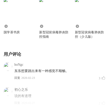
41
9660
1708
国学茶书房
新型冠状病毒肺炎防
新型冠状病毒肺炎防
控指南
控（少儿版）
用户评论
hoNgc
东东想要跳出来有一种感觉不顺畅。
回复
2020-02-23
3
初心之乐
说的有道理
回复
2020-02-27
2