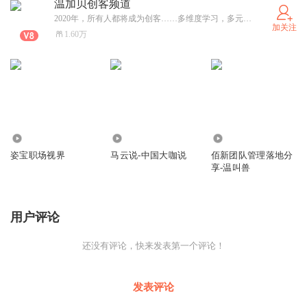
温加贝创客频道
2020年，所有人都将成为创客……多维度学习，多元化收入，多条财富管道搭建计划。
加关注
1.60万
1186
3.28万
627
姿宝职场视界
马云说-中国大咖说
佰新团队管理落地分
享-温叫兽
用户评论
还没有评论，快来发表第一个评论！
发表评论