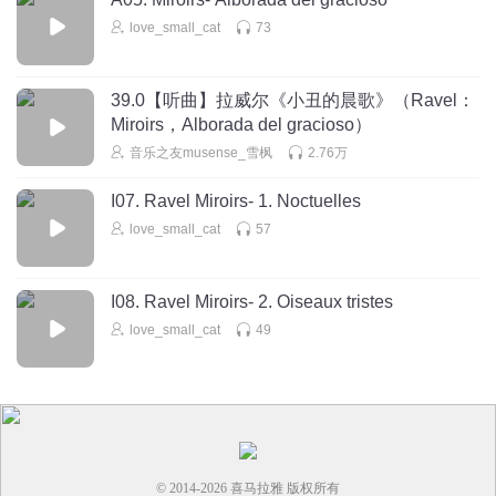
love_small_cat
73
39.0【听曲】拉威尔《小丑的晨歌》（Ravel：
Miroirs，Alborada del gracioso）
音乐之友musense_雪枫
2.76万
I07. Ravel Miroirs- 1. Noctuelles
love_small_cat
57
I08. Ravel Miroirs- 2. Oiseaux tristes
love_small_cat
49
© 2014-
2026
喜马拉雅 版权所有