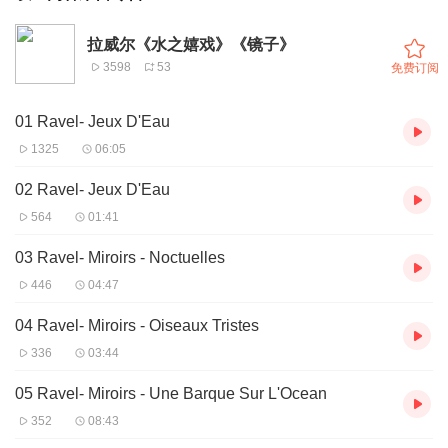
拉威尔《水之嬉戏》《镜子》
3598
53
免费订阅
01 Ravel- Jeux D'Eau
1325
06:05
02 Ravel- Jeux D'Eau
564
01:41
03 Ravel- Miroirs - Noctuelles
446
04:47
04 Ravel- Miroirs - Oiseaux Tristes
336
03:44
05 Ravel- Miroirs - Une Barque Sur L'Ocean
352
08:43