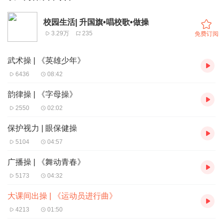
校园生活| 升国旗•唱校歌•做操
3.29万
235
免费订阅
武术操 | 《英雄少年》
6436
08:42
韵律操 | 《字母操》
2550
02:02
保护视力 | 眼保健操
5104
04:57
广播操 | 《舞动青春》
5173
04:32
大课间出操 | 《运动员进行曲》
4213
01:50