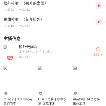
松外校歌 | 《初升的太阳》
4723
03:21
集团校歌 | 《花开松外》
4719
04:34
主播信息
松外云间听
读书以养气，为学以拓思！
加关注
3394
8674
5584
5336
历•记录 | 成长印记与
红领巾之窗｜领巾筑
学会聆听∣自然之秘
文韵书香
梦•绽放未来
生命之真