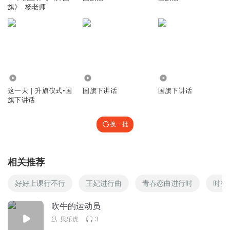
旗》_杨老师
1.76万
701
1763
这一天｜升旗仪式•国
国旗下讲话
国旗下讲话
旗下讲话
换一批
相关推荐
好好上课行不行
王妃进行曲
青春恋曲进行时
时空
吹牛的运动员
贝乐虎
3