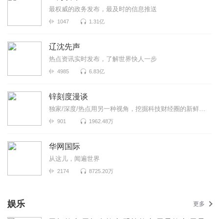
最权威的政务发布，最及时的信息推送
1047
1.31亿
辽沈先声
热点资讯实时发布，了解世界快人一步
4985
6.83亿
锌刻度漫谈
独家/深度/热点用另一种视角，挖掘科技财经圈的新鲜事！《锌刻度漫谈》是锌刻度与喜马拉雅联合出品...
901
1962.48万
华网国际
从这儿，闻遍世界
2174
8725.20万
娱乐
更多