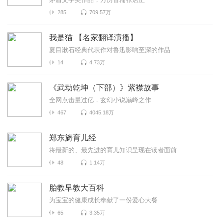
285
709.57万
我是猫 【名家翻译演播】
夏目漱石经典代表作对鲁迅影响至深的作品
14
4.73万
《武动乾坤（下部）》紫襟故事
全网点击量过亿，玄幻小说巅峰之作
467
4045.18万
郑东旖育儿经
将最新的、最先进的育儿知识呈现在读者面前
48
1.14万
胎教早教大百科
为宝宝的健康成长奉献了一份爱心大餐
65
3.35万