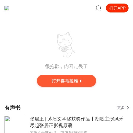
打开APP
很抱歉，内容走丢了
有声书
更多
张居正 | 茅盾文学奖获奖作品丨胡歌主演风禾
尽起张居正影视原著
茅盾文学奖作品，万历首辅张居正