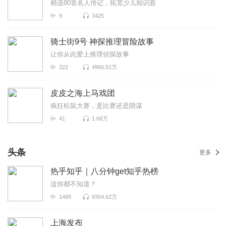
精选80首名人传记，拓宽少儿知识面
9
3425
骑士街9号 神探推理冒险故事
让你从此爱上推理侦探故事
322
4966.51万
皮皮之海上马戏团
疯狂松鼠大赛，是比赛还是阴谋
41
1.68万
头条
更多
热乎知乎｜八分钟get知乎热榜
这你都不知道？
1489
9354.62万
上海发布