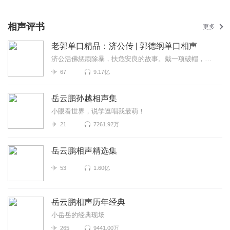
相声评书
更多
老郭单口精品：济公传 | 郭德纲单口相声
济公活佛惩顽除暴，扶危安良的故事。戴一项破帽，穿一袭破袈裟，拿一把破扇，趿拉着一双破鞋的济公和尚...
67
9.17亿
岳云鹏孙越相声集
小眼看世界，说学逗唱我最萌！
21
7261.92万
岳云鹏相声精选集
53
1.60亿
岳云鹏相声历年经典
小岳岳的经典现场
265
9441.00万