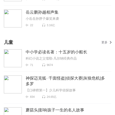
岳云鹏孙越相声集
小岳岳孙胖子爆笑来袭
22
3.16亿
儿童
更多
中小学必读名著：十五岁的小船长
科幻小说之父儒勒·凡尔纳经典作品
71
9674
神探迈克狐· 千面怪盗|侦探大赛|灰狼危机|多
多罗
【口碑榜第一】少儿科学侦探故事
834
24.65亿
蘑菇头|影响孩子一生的名人故事