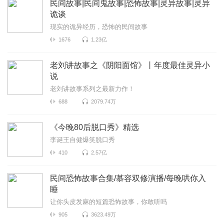
民间故事|民间鬼故事|恐怖故事|灵异故事|灵异
诡谈
现实的诡异经历，恐怖的民间故事
1676
1.23亿
老刘讲故事之《阴阳面馆》丨年度最佳灵异小
说
老刘讲故事系列之最新力作！
688
2079.74万
《今晚80后脱口秀》精选
李诞王自健爆笑脱口秀
410
2.57亿
民间恐怖故事合集/慕容双修演播/每晚哄你入
睡
让你头皮发麻的短篇恐怖故事，你敢听吗
905
3623.49万