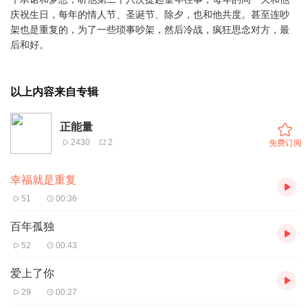
庆祝生日，每年的情人节、圣诞节、除夕，也和他共度。甚至连吵
架也是重复的，为了一些琐事吵架，然后冷战，疯狂思念对方，最
后和好。
以上内容来自专辑
正能量
2430
2
免费订阅
幸福就是重复
51
00:36
百年孤独
52
00:43
爱上了你
29
00:27