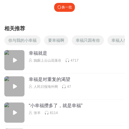
换一批
相关推荐
你与我的小幸福
要幸福啊
幸福只因有你
幸福人生
幸福就是
踟蹰上云山花落谷
4717
幸福是对重复的渴望
人民日报海外网
47
“小幸福攒多了，就是幸福”
张羊
8114