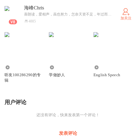
海峰Chris
喜朗读，爱相声，虽也努力，怎奈天资不足，年过而立之年，小学生而已。各位客官，见笑了！
加关注
4885
4
346
505
听友100286290的专
学做妙人
English Speech
辑
用户评论
还没有评论，快来发表第一个评论！
发表评论