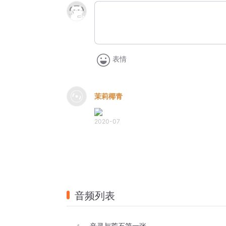
表情
茉莉椰青
2020-07
音频列表
辛灵与荒石第一张