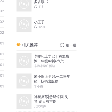
02
多多读书
113
02
02
小王子
1201
02
01
相关推荐
换一批
01
李哪吒上学记｜稀里糊
涂一年级&神神气气二年
01
级
东海小学广播站
01
米小圈上学记:一二三年
级 | 畅销出版物
01
米小圈
神秘复苏|悬疑惊悚|灵
异|多人有声剧
北冥有声