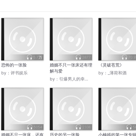
5.7万
3877
70.
恐怖的一张脸
婚姻不只一张床还有理
《灵破苍荒》
解与爱
by：
评书娱乐
by：
_薄荷和酒
by：
引爆男人的幸福女人
5054
2336
5
婚姻不只一张床，还有
历史的另一张脸
小楠嫣的第一张专