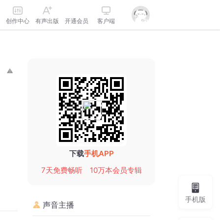
创作中心
有声出版
开通会员
客户端
下载
手机APP
7天免费畅听
10万本会员专辑
手机版
声音主播