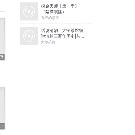
摸金天师【第一季】
（紫襟演播）
有声的紫襟
话说清朝丨大宇茶馆细
说清朝三百年历史|从努
尔哈赤到末代皇帝溥仪|
大宇茶馆
康熙雍正乾隆
9万
67
辑