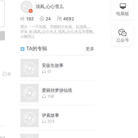
清风_心心雪儿
电脑版
192
24
4692
简介：
一个乐观、开朗的小女孩。以清风_…
开头 送:清风_心心水儿 清风_心心冰儿与雪晓_
论
小晓同人
公众号
TA的专辑
更多
安徒生故事
51
赞
爱丽丝梦游仙境
158
伊索故事
373