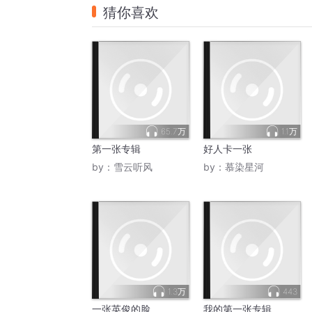
猜你喜欢
65.7万
1.1万
第一张专辑
好人卡一张
by：
雪云听风
by：
慕染星河
1.3万
443
一张英俊的脸
我的第一张专辑