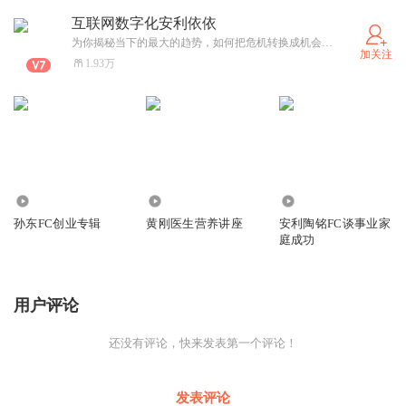
互联网数字化安利依依
为你揭秘当下的最大的趋势，如何把危机转换成机会？如何从线下搬到线上居家办公，打造被动收入,不在职的收入。为你揭开富人的秘密，教你如何白手起家，找到家里的黄金轻松起步。95%的人，不愿意来计划自己的人生。如果你愿意，将会超越95%的人，成为那5%.甚至成为0.5%的顶尖人物。
加关注
1.93万
1773
4117
2485
孙东FC创业专辑
黄刚医生营养讲座
安利陶铭FC谈事业家
庭成功
用户评论
还没有评论，快来发表第一个评论！
发表评论