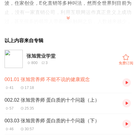
波，住家创业，E化直销等多种叫法，然而全世界到目前为
止，没有一家直销公司，利用互联网运作真正意义上成功
过，甚至很多的领导人带着团队触网之后，人数越来越少，
最后得出结论，直销的本质是人与人、面对面高接触的生
意，直销生意在全世界本来就饱受质疑，人和人不见面，在
以上内容来自专辑
网上从事就像水中捞月一样不靠谱。大家一致认为，互联网
张旭营业学堂
只是工具，不能改变经营生意的本质，但是您千万不要小
800
3
免费订阅
看，移动互联网和智能手机的结合，两者的结合不再只是简
单的工具，它的力量将颠覆你的想象，将在中国创造直销行
001.01 张旭营养师 不能不说的健康观念
业的新历史、新机遇。如果您也有这方面的疑惑或者思考
欢
41
17:18
迎交个朋友威18101802876互联网直销，也称为财富第六
002.02 张旭营养师 蛋白质的十个问题（上）
波，住家创业，E化直销等多种叫法，然而全世界到目前为
57
25:35
止，没有一家直销公司，利用互联网运作真正意义上成功
003.03 张旭营养师 蛋白质的十个问题（下）
过，甚至很多的领导人带着团队触网之后，人数越来越少，
46
30:57
最后得出结论，直销的本质是人与人、面对面高接触的生