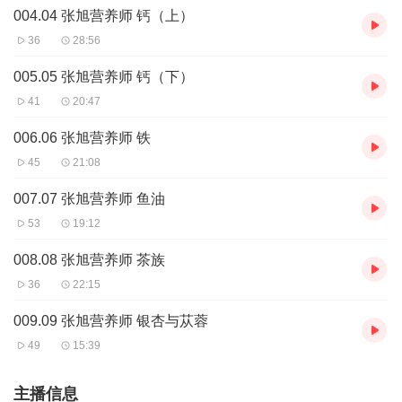
意，直销生意在全世界本来就饱受质疑，人和人不见面，在
004.04 张旭营养师 钙（上）
网上从事就像水中捞月一样不靠谱。大家一致认为，互联网
36
28:56
只是工具，不能改变经营生意的本质，但是您千万不要小
005.05 张旭营养师 钙（下）
看，移动互联网和智能手机的结合，两者的结合不再只是简
41
20:47
单的工具，它的力量将颠覆你的想象，将在中国创造直销行
006.06 张旭营养师 铁
业的新历史、新机遇。如果您也有这方面的疑惑或者思考，
45
21:08
请联系我一起学习。
007.07 张旭营养师 鱼油
很高兴认识您，我是从事数字化安利的网商创业教练，一
53
19:12
部手机，一台电脑，足不出户，没有开支，就能住家创业，
把生意发展至全国各地，25年的安利已经迎来社交电商新安
008.08 张旭营养师 茶族
利时代，机会不容错过。很高兴认识
爱学习的您，我是从
36
22:15
事
数字化的
创业教练，一部手机，一台电脑，足不出户，
009.09 张旭营养师 银杏与苁蓉
没有开支，就能住家创业，把生意发展至全国各地，
25
年的
49
15:39
已经迎来
社交电商
新时代，机会不容错过，
请联系我一起
学习。
主播信息