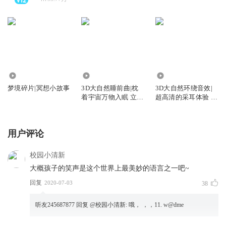
996.71万
2.13亿
2.58亿
梦境碎片|冥想小故事
3D大自然睡前曲|枕
3D大自然环绕音效|
着宇宙万物入眠 立体
超高清的采耳体验 身
声无损享受
临其境的绝佳体验
用户评论
校园小清新
大概孩子的笑声是这个世界上最美妙的语言之一吧~
回复
2020-07-03
38
听友245687877
回复 @
校园小清新
:
哦， ，，11. w@dme