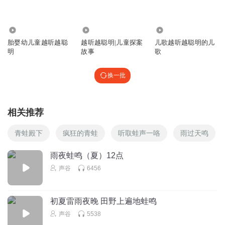
回复
2021-04-24
7
4.14万
3.51万
15.91万
欣御
胎婴幼儿童越听越聪
越听越聪明|儿童探案
儿歌越听越聪明的儿
听这个音乐我头感觉要疼爆了😂😂，有一样的吗？
明
故事
歌
回复
2020-11-03
6
换一批
紫琉璃_zh
回复 @
欣御
:
我也是，不知道为啥？
理子_bf
相关推荐
愿宝宝安好
青蛙殿下
疯狂的青蛙
听取蛙声一咯
雨过天鸣
回复
2020-10-26
5
雨夜蛙鸣（夏）12点
1810208yrcs
回复 @
理子_bf
:
1。65绝望
声谷
6456
mm_06
初夏雷雨夜晚 田野上遍地蛙鸣
听了胎宝宝在动哦
声谷
5538
回复
2021-06-08
4