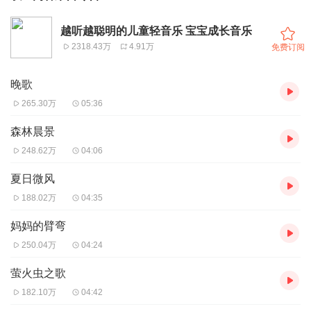
越听越聪明的儿童轻音乐 宝宝成长音乐
2318.43万
4.91万
免费订阅
晚歌
265.30万
05:36
森林晨景
248.62万
04:06
夏日微风
188.02万
04:35
妈妈的臂弯
250.04万
04:24
萤火虫之歌
182.10万
04:42