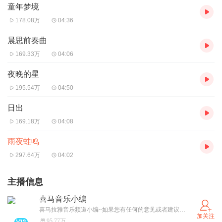
童年梦境
178.08万
04:36
晨思前奏曲
169.33万
04:06
夜晚的星
195.54万
04:50
日出
169.18万
04:08
雨夜蛙鸣
297.64万
04:02
主播信息
喜马音乐小编
喜马拉雅音乐频道小编~如果您有任何的意见或者建议，欢迎私信给我xmlydingkong！
加关注
95.77万