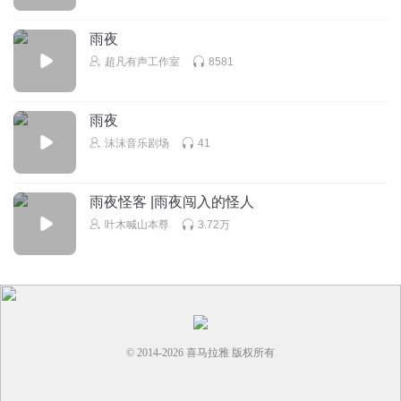
听友416067050
回复 @
mm_06
:
✓
雨夜
超凡有声工作室
8581
兴欣冠军
舒缓身心啊，平心静气，也能让她多听听各种自然的声音，
雨夜
免得出门总怕陌生环境
沫沫音乐剧场
41
回复
2023-04-20
4
Stufjm
雨夜怪客 |雨夜闯入的怪人
宝宝很喜欢，每晚哄睡必备音乐
叶木喊山本尊
3.72万
回复
2021-06-02
4
© 2014-
2026
喜马拉雅 版权所有