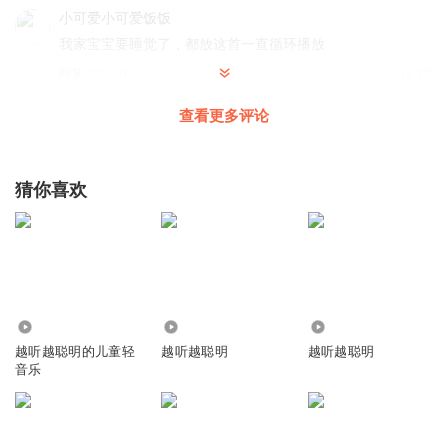
小可爱小可爱饭饭
我家宝宝要睡觉了，都放这首一直循环播放
回复
2021-01-21
14
查看更多评论
千万人吾往矣I
回复 @
东营一哥
:
五岁了
小小心心念念念
猜你喜欢
睡前必备，听一会儿很快就睡了
回复
2021-02-09
14
窈缈缱绻
超级喜欢这盘专辑，就是歌少了点，能增加更多就好了…宝
801.94万
110.59万
201.24万
宝也很喜欢，在肚子里面咕叽咕叽回应❤️
越听越聪明的儿童轻
越听越聪明
越听越聪明
回复
2021-04-07
8
音乐
听友283007799
宝宝爱听