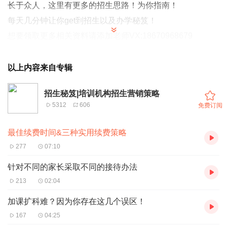
长于众人
，这里有更多的招生思路！为你指南！
每天几分钟让你get到招生以及办学
秘笈
！
想要领取更多相关资料请添加老师VX:
18670968679
以上内容来自专辑
招生秘笈|培训机构招生营销策略
5312
606
免费订阅
最佳续费时间&三种实用续费策略
277
07:10
针对不同的家长采取不同的接待办法
213
02:04
加课扩科难？因为你存在这几个误区！
167
04:25