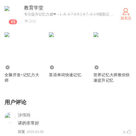
教育学堂
专注提升记忆力威❤ --1--8--6-7-0-9-}-9-7--6-3-9领取记忆力礼包，提升记忆力，帮助解决记忆考试考证知识！！！
加关注
2332
1101
603
694
全脑开发+记忆力大
英语单词快速记忆
世界记忆大师教你快
师
速提升记忆
用户评论
汐伟玲
讲的非常好
回复
2020-03-06
0