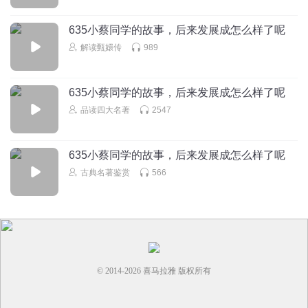
635小蔡同学的故事，后来发展成怎么样了呢
1393078fff
解读甄嬛传
989
报应报应活该活该
回复
2020-10-11
1
635小蔡同学的故事，后来发展成怎么样了呢
马尔库司_安捷利乌斯
品读四大名著
2547
那个墙尖饭可真是厚颜无耻，这个郑圣母是属猪的，记吃不
记打。
635小蔡同学的故事，后来发展成怎么样了呢
回复
2020-10-01
0
古典名著鉴赏
566
1393078fff
狗渣男，对儿子也没对渣女好，让渣男不得好死
回复
2020-10-11
0
© 2014-
2026
喜马拉雅 版权所有