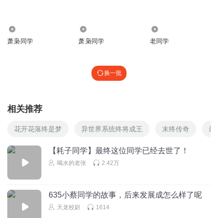
好主播，继续努力出更多好作品。
回复
2020-11-21
2
35.17万
71.25万
7451
希望吃光
回复 @
13812640smz
:
感谢！！！我会加油滴！
萧枭同学
萧枭同学
老同学
听友208557622
换一批
同学各有各的事业，家庭，任何时候都要靠自己呀！给作者
和主播点大赞！
回复
2020-07-25
2
相关推荐
花开花落终是梦
异世界系统终将成王
末终传奇
最
Likethebrightmoon
结局很讽刺，为同学操心半辈子的郑晓彬，在病倒后，竟然
【耗子同学】最终这位同学已经去世了！
只有妻子和王伟在身边。所以，朋友不在多，而在交心。人
喝水的老张
2.42万
生如梦，很多事情一认真就输了。万事随缘不攀缘，才能潇
洒自在。
回复
2020-05-21
2
635小蔡同学的故事，后来发展成怎么样了呢
天龙校尉
1614
希望吃光
回复 @
Likethebrightmoon
:
看的透彻，是这个理