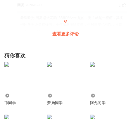
回复
2020-09-21
2
希望吃光
回复 @
大花猫1558893fvwt
:
是的，男主就是一根筋，其实
他同学里还是有好的，王伟虽然没啥本事，但对朋友也可以，只是
基本没帮到男主
查看更多评论
小伟_4f
猜你喜欢
就是个精神病
回复
2020-08-17
3
赫蛮
郑就不是人，只是一个神。哦，少说一个“筋“字。
回复
2020-11-02
2.09万
5.30万
1.54万
2
币同学
萧枭同学
阿允同学
希望吃光
回复 @
赫蛮
:
是不是还少了个病
13812640smz