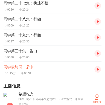
同学第二十七集：执迷不悟
9126
20:24
同学第二十八集：行凶
8709
16:25
同学第二十九集：行贿
9127
20:30
同学第三十集：告白
9088
20:00
同学最终回：后来
1.15万
06:31
主播信息
希望吃光
推荐《卷刃长剑与某失恋村民》《逃亡游戏：开局被误以为是大神》《血姬与骑士》等
加关注
6770