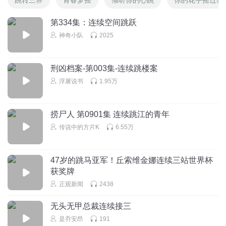
跳转三界
青春梦摇
倾听你的心跳
你的花手摇过我
第334集：连续空间跳跃
神奇小队
2025
刑凶档案-第003集-连续跳楼案
浮屠说书
1.95万
捞尸人 第0901集 连续跳江的青年
传说中的方片K
6.55万
47岁的跳马亚军！丘索维金娜连续三站世界杯
获奖牌
正观新闻
2438
无头无甲总裁连续接三
是乔安昂
191