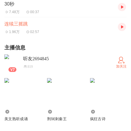
30秒
7.48万
00:37
连续三摇跳
1.96万
02:57
主播信息
听友2694845
加关注
819
183
3915
551
美文熟听成诵
荆轲刺秦王
疯狂古诗