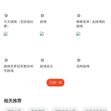
3915
74.07万
3.76万
天天跳绳（竞技场比
跳绳
棒棒老师 | 会跳绳的
赛）
跳绳
732
20.66万
5.20万
跳绳世界冠军教你科
跳绳音乐
花样跳绳
学跳绳
换一批
相关推荐