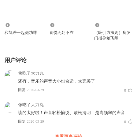
78
1934
381
和凯蒂一起做功课
喜悦无处不在
（吸引力法则）所罗
门指导她飞翔
用户评论
像吃了大力丸
还有，音乐的声音大小也合适，太完美了
回复
2020-03-29
0
像吃了大力丸
读的太好啦！声音轻松愉悦、放松清明，是高频率的声音
回复
2020-03-29
0
查看更多评论