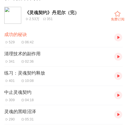
《灵魂契约》丹尼尔（完）
2.53万
351
免费订阅
成功的秘诀
529
06:42
清理技术的副作用
341
02:36
练习：灵魂契约释放
401
10:08
中止灵魂契约
309
04:18
灵魂的黑暗沼泽
290
05:31