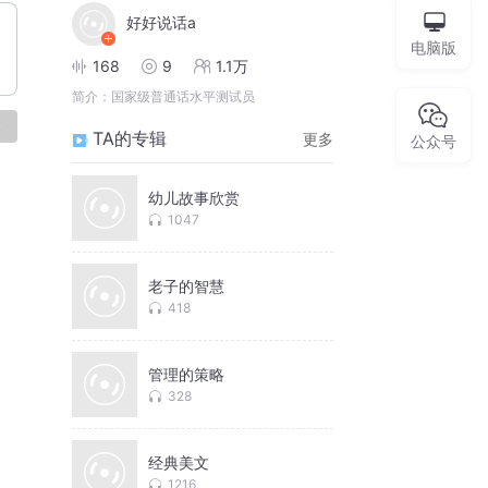
好好说话a
电脑版
168
9
1.1万
简介：
国家级普通话水平测试员
论
TA的专辑
更多
公众号
幼儿故事欣赏
1047
老子的智慧
418
管理的策略
328
经典美文
1216