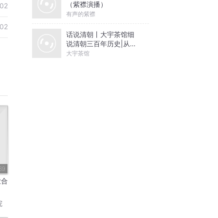
（紫襟演播）
02
有声的紫襟
02
话说清朝丨大宇茶馆细
说清朝三百年历史|从努
尔哈赤到末代皇帝溥仪|
大宇茶馆
康熙雍正乾隆
39
业合
院