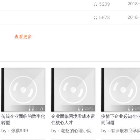
2018-
5239
2018-
5678
查看更多
2.1万
2549
24
传统企业面临的数字化
企业面临困境零成本留
疫情下企业必知企
转型
住核心人才
同问题
by：
张祺999
by：
老赵的心理小院
by：
有律股权商学