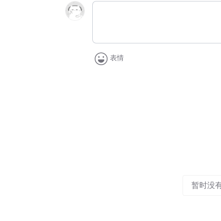
表情
暂时没