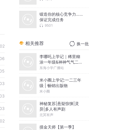
锻造你的核心竞争力……
保证完成任务
9501
相关推荐
换一批
02
李哪吒上学记｜稀里糊
06
涂一年级&神神气气二年
级
东海小学广播站
05
米小圈上学记:一二三年
03
级 | 畅销出版物
米小圈
03
神秘复苏|悬疑惊悚|灵
03
异|多人有声剧
北冥有声
02
摸金天师【第一季】