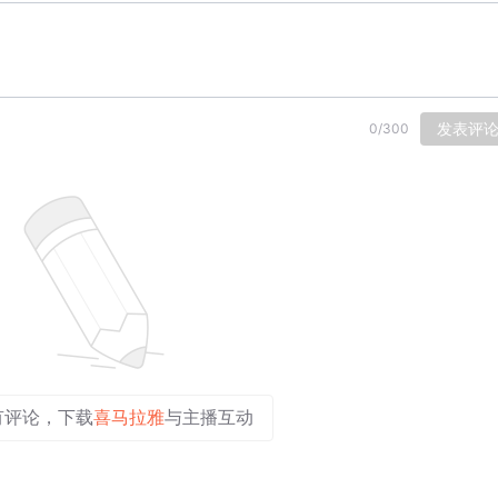
发表评
0
/
300
有评论，下载
喜马拉雅
与主播互动