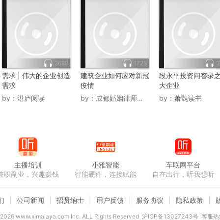
3688
1723
需求 | 伟大的企业创造
建筑企业如何应对新冠
段永平投资问答录
需求
疫情
大企业
by：
湛庐阅读
by：
成都婚姻律师李燕
by：
萧魏读书
主播培训
小雅智能
车联网平台
兼职副业，兴趣赚钱
智能硬件，连接赋能
自在出行，听我想听
们
公司新闻
招贤纳士
用户反馈
服务协议
隐私政策
2026
www.ximalaya.com lnc. ALL Rights Reserved
沪ICP备13027243号
客服热线