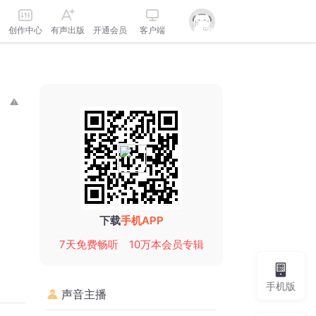
创作中心
有声出版
开通会员
客户端
下载
手机APP
7天免费畅听
10万本会员专辑
手机版
声音主播