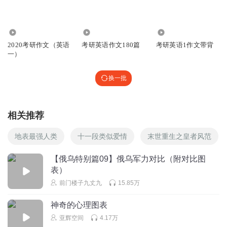
最后一个比例里用的动词是?
回复
2017-09-29
0
1815
44.27万
1295
2020考研作文（英语
考研英语作文180篇
考研英语1作文带背
普拉提练习室
一）
老师，什么时候发第二段第三段呢？
回复
2017-09-29
0
换一批
相关推荐
地表最强人类
十一段类似爱情
末世重生之皇者风范
【俄乌特别篇09】俄乌军力对比（附对比图
表）
前门楼子九丈九
15.85万
神奇的心理图表
亚辉空间
4.17万