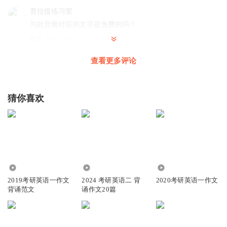
普拉提练习室
与此音频对应的文字是免费的吗？
回复
2017-10-09
1
查看更多评论
普拉提练习室
这里的音频都是专门针对英语二的吗？有英语一的吗？
回复
2018-08-12
0
猜你喜欢
戴明灿
好
回复
2018-03-07
0
3.96万
7.57万
3648
刘东欣_英文本色
2019考研英语一作文
2024 考研英语二 背
2020考研英语一作文
可以看公众号里的完整课程和文字资料
背诵范文
诵作文20篇
回复
2017-10-01
0
普拉提练习室