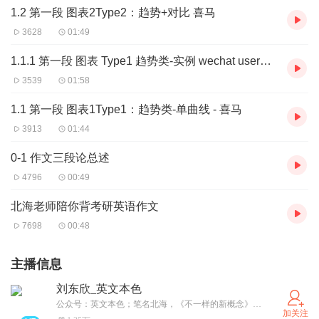
以助眠）....
然后跟读背诵，就可以轻松把作文搞定。当然，
1.2 第一段 图表2Type2：趋势+对比 喜马
除了录音大家也要看看文字，因为框架必须会默写，毕竟考
3628
01:49
试中考的是writing.
1.1.1 第一段 图表 Type1 趋势类-实例 wechat users 喜马
3539
01:58
1.1 第一段 图表1Type1：趋势类-单曲线 - 喜马
3913
01:44
0-1 作文三段论总述
4796
00:49
北海老师陪你背考研英语作文
7698
00:48
主播信息
刘东欣_英文本色
公众号：英文本色；笔名北海，《不一样的新概念》主讲人，中欧国际工商学院MBA，美国西北大学凯洛格商学院MBA Exchange; 浙大工业设计系，原新东方培训师；泰祺教育考研英语主讲
加关注