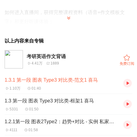
如何进入直播间，
获得完整课程资料（语音+
作文模板文
字）和更好听课体验；
1. 扫描上方二维码
2. 或关注微信公众号：英文本色，进入直播课堂就可以看到
以上内容来自专辑
我的干货课程；
考研英语作文背诵
3. 或者复制下面链接到浏览
4.41万
1889
免费订阅
器：.qlchat.com/live/channel/channelPage/230000341940
271.htm?sourceNo=1
1.3.1 第一段 图表 Type3 对比类-范文1 喜马
1.10万
01:40
想用零散时间就搞定作文么？今天给大家准备的的礼物，18
1.3 第一段 图表 Type3 对比类-框架1 喜马
分钟搞定考研英语作文，北海老师（刘东欣）的作文终极干
5331
01:50
货！我将带着大家一起来背诵考研英语二作文的重点框架句
型和范文，我会为大家朗读并解读读其中的重点句子，大家
1.2.1第一段 图表2Type2：趋势+对比 - 实例 私家车 出租车 喜马
可以利用零散时间反复地听，上下班，吃饭，睡前（哈哈可
4111
01:58