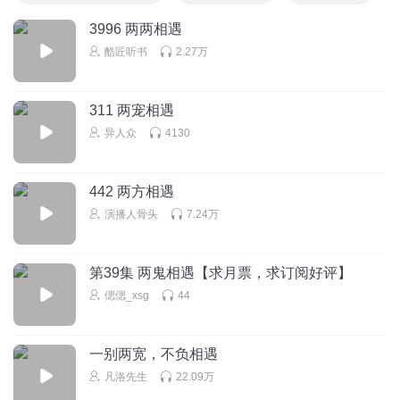
3996 两两相遇
酷匠听书
2.27万
311 两宠相遇
异人众
4130
442 两方相遇
演播人骨头
7.24万
第39集 两鬼相遇【求月票，求订阅好评】
偲偲_xsg
44
一别两宽，不负相遇
凡洛先生
22.09万