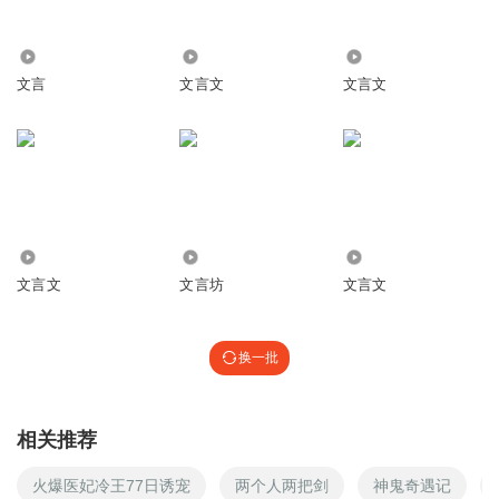
2425
7.81万
971
文言
文言文
文言文
3532
3506
1097
文言文
文言坊
文言文
换一批
相关推荐
火爆医妃冷王77日诱宠
两个人两把剑
神鬼奇遇记