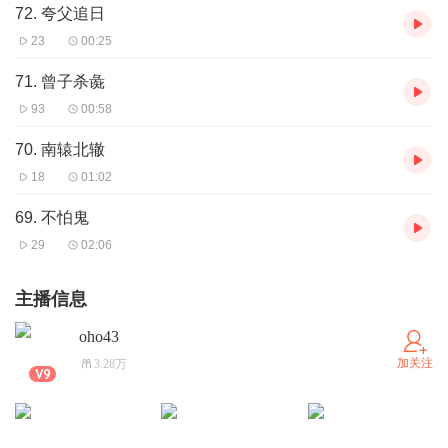
72. 夸父追日
23
00:25
71. 曾子杀彘
93
00:58
70. 南辕北辙
18
01:02
69. 不怕鬼
29
02:06
主播信息
oho43
加关注
3.28万