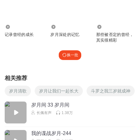
回复
2020-11-27
1
勿忘我_e0f
如此经典！！
340
244
3297
回复
记录曾经的成长
岁月深处的记忆
那些被否定的曾经，
2020-09-01
2
其实很精彩
换一批
相关推荐
岁月清歌
岁月让我们一起长大
斗罗之我三岁就成神
岁月间 33 岁月间
长佩有声
1.38万
我的谍战岁月-244