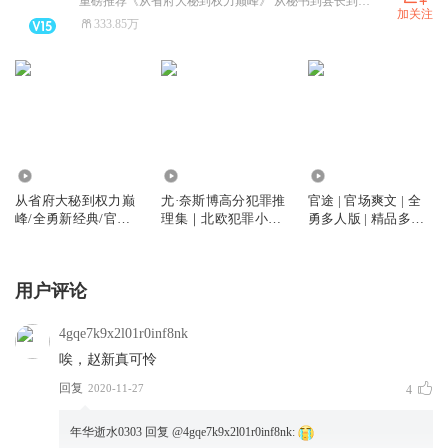
重磅推荐《从省府大秘到权力巅峰》 从秘书到县长到封疆大吏 内容干净紧凑 跌宕起伏 好听舒服的很嘞 快来呦
加关注
333.85万
2854.05万
65.21万
1105.22万
从省府大秘到权力巅
尤·奈斯博高分犯罪推
官途 | 官场爽文 | 全
峰/全勇新经典/官场/
理集｜北欧犯罪小说
勇多人版 | 精品多人
多人有声剧
天王 ｜哈利·霍勒系
剧 | 梦入洪荒原著
列｜全勇+贺阳演播
｜福尔摩斯、阿加莎
用户评论
4gqe7k9x2l01r0inf8nk
唉，赵新真可怜
回复
2020-11-27
4
年华逝水0303
回复 @
4gqe7k9x2l01r0inf8nk
: