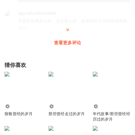
4gqe7k9x2l01r0inf8nk
背景音乐声真讨厌，总是那么吵，难道制作人不听听录制效
果吗？
回复
2020-11-27
2
查看更多评论
1598421ykjs
猜你喜欢
回复
2023-02-25
1
1831082isjo
说实话黑龙江建设兵团去的知青，除了那些所谓的搞政治的
恶心外，其余的领导都是不错的
回复
2021-08-29
391
1.91万
744
1
致敬曾经的岁月
那些曾经走过的岁月
年代故事/那些曾经经
历过的岁月
4gqe7k9x2l01r0inf8nk
每集开头的背景音乐声太吵了