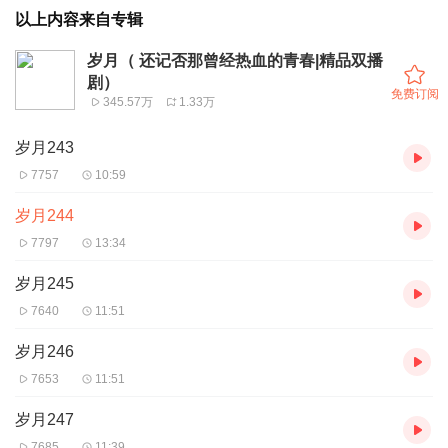
以上内容来自专辑
岁月（ 还记否那曾经热血的青春|精品双播
剧）
免费订阅
345.57万
1.33万
岁月243
7757
10:59
岁月244
7797
13:34
岁月245
7640
11:51
岁月246
7653
11:51
岁月247
7685
11:39