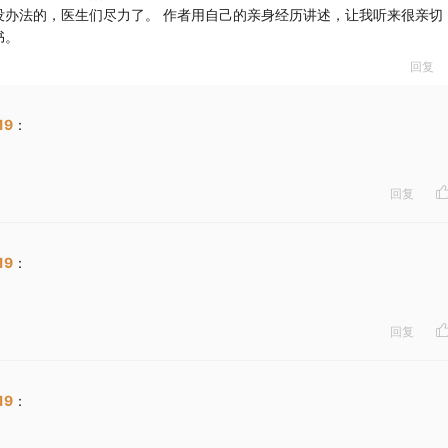
没办法的，医生们尽力了。 作者用自己的亲身经历讲述，让我听来很亲切
书。
回复
19
：
回复
19
：
回复
19
：