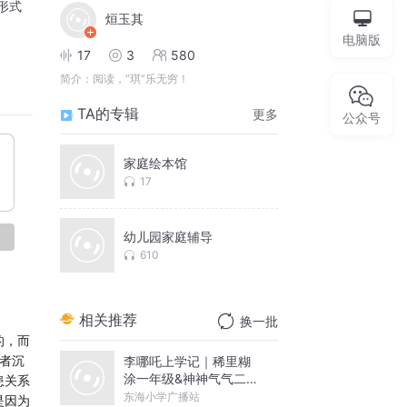
形式
烜玉其
电脑版
17
3
580
简介：
阅读，“琪”乐无穷！
TA的专辑
更多
公众号
家庭绘本馆
17
幼儿园家庭辅导
论
610
相关推荐
换一批
的，而
者沉
李哪吒上学记｜稀里糊
涂一年级&神神气气二年
患关系
级
东海小学广播站
是因为