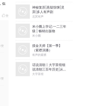
，似
神秘复苏|悬疑惊悚|灵
异|多人有声剧
赞
北冥有声
米小圈上学记:一二三年
级 | 畅销出版物
米小圈
摸金天师【第一季】
赞
（紫襟演播）
有声的紫襟
话说清朝丨大宇茶馆细
说清朝三百年历史|从努
尔哈赤到末代皇帝溥仪|
大宇茶馆
康熙雍正乾隆
赞