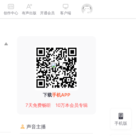
创作中心
有声出版
开通会员
客户端
下载
手机APP
7天免费畅听
10万本会员专辑
手机版
声音主播