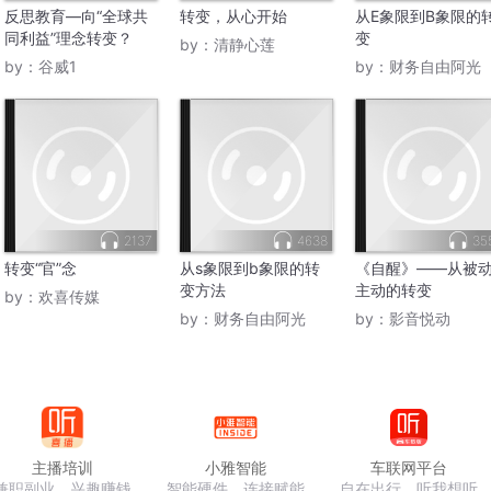
反思教育—向“全球共
转变，从心开始
从E象限到B象限的
同利益”理念转变？
变
by：
清静心莲
by：
谷威1
by：
财务自由阿光
2137
4638
35
转变“官”念
从s象限到b象限的转
《自醒》——从被
变方法
主动的转变
by：
欢喜传媒
by：
财务自由阿光
by：
影音悦动
主播培训
小雅智能
车联网平台
兼职副业，兴趣赚钱
智能硬件，连接赋能
自在出行，听我想听