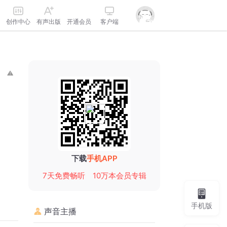
创作中心
有声出版
开通会员
客户端
下载
手机APP
7天免费畅听
10万本会员专辑
手机版
声音主播