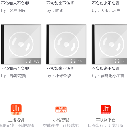
不负如来不负卿
不负如来不负卿
不负如来不负卿
by：
米虫阅读
by：
吭爹
by：
大玉儿读书
1.6万
2096
79.
不负如来不负卿
不负如来不负卿
不负如来不负卿
by：
春舞花颜
by：
小米杂谈
by：
剧舞吧小宇宙
主播培训
小雅智能
车联网平台
兼职副业，兴趣赚钱
智能硬件，连接赋能
自在出行，听我想听