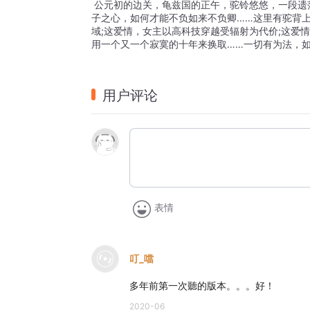
 公元初的边关，龟兹国的正午，驼铃悠悠，一段遗落在1650年前丝绸之路上的纯真恋情缓缓浮现，乱世纷争中，这一心向佛的赤
子之心，如何才能不负如来不负卿……这里有驼背上
域;这爱情，女主以高科技穿越受辐射为代价;这爱
用一个又一个寂寞的十年来换取……一切有为法，如
用户评论
表情
叮_噹
多年前第一次聽的版本。。。好！
2020-06