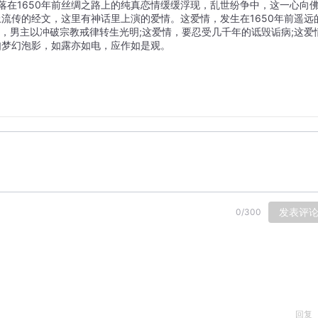
流传的经文，这里有神话里上演的爱情。这爱情，发生在1650年前遥远
情，男主以冲破宗教戒律转生光明;这爱情，要忍受几千年的诋毁诟病;这爱
梦幻泡影，如露亦如电，应作如是观。 
发表评
0
/
300
回复