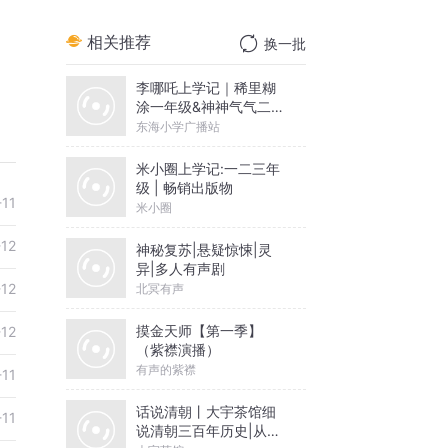
相关推荐
换一批
李哪吒上学记｜稀里糊
涂一年级&神神气气二年
级
东海小学广播站
米小圈上学记:一二三年
级 | 畅销出版物
-11
米小圈
-12
神秘复苏|悬疑惊悚|灵
异|多人有声剧
-12
北冥有声
摸金天师【第一季】
-12
（紫襟演播）
有声的紫襟
-11
话说清朝丨大宇茶馆细
-11
说清朝三百年历史|从努