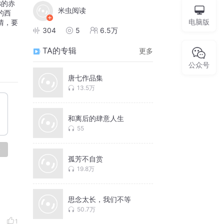
米虫阅读
的西
电脑版
情，要
304
5
6.5万
TA的专辑
更多
公众号
唐七作品集
13.5万
和离后的肆意人生
55
论
孤芳不自赏
19.8万
思念太长，我们不等
50.7万
1