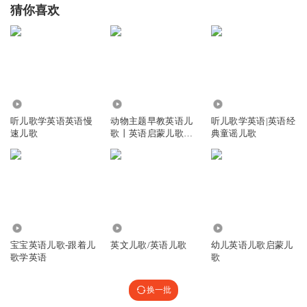
猜你喜欢
4.28万
2852
5.24万
听儿歌学英语英语慢
动物主题早教英语儿
听儿歌学英语|英语经
速儿歌
歌丨英语启蒙儿歌丨
典童谣儿歌
早教儿歌
74.93万
8773
255.33万
宝宝英语儿歌-跟着儿
英文儿歌/英语儿歌
幼儿英语儿歌启蒙儿
歌学英语
歌
换一批