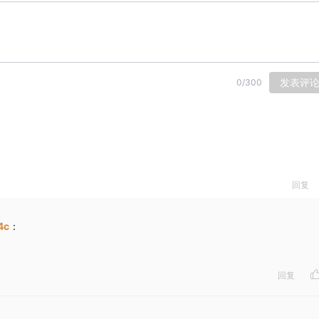
发表评
0
/
300
回复
4c
：
回复