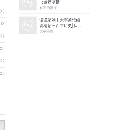
（紫襟演播）
有声的紫襟
03
话说清朝丨大宇茶馆细
03
说清朝三百年历史|从努
尔哈赤到末代皇帝溥仪|
大宇茶馆
02
康熙雍正乾隆
02
02
02