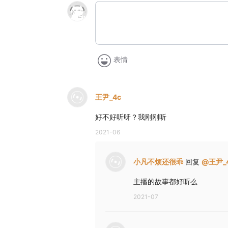
表情
王尹_4c
好不好听呀？我刚刚听
2021-06
小凡不烦还很乖
回复
@
王尹_
主播的故事都好听么
2021-07