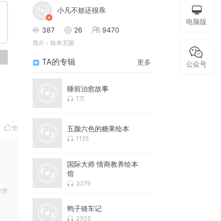
小凡不烦还很乖
电脑版
387
26
9470
简介：
绘本王国
论
TA的专辑
更多
公众号
睡前治愈故事
1万
赞
五颜六色的糖果绘本
1125
国际大师 情商教养绘本
馆
3279
赞
鸭子骑车记
2305