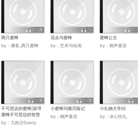
10.9万
76
17.
两只蜜蜂
花丛与蜜蜂
蜜蜂公主
by：
播客_两只蜜蜂
by：
艺术与绘画
by：
桐声童语
3.1万
6.4万
5
不可思议的蜜蜂|探寻
小蜜蜂玛雅历险记
小礼物大学问
蜜蜂不可思议的智慧
by：
桐声童语
by：
冰心怡九
by：
九粒沙Sunny