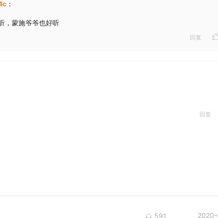
4c
：
听，蒙施爷爷也好听
回复
回复
2020-
591