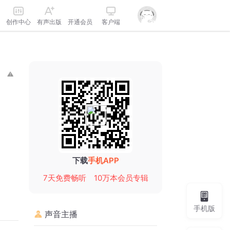
创作中心
有声出版
开通会员
客户端
下载
手机APP
7天免费畅听
10万本会员专辑
手机版
声音主播