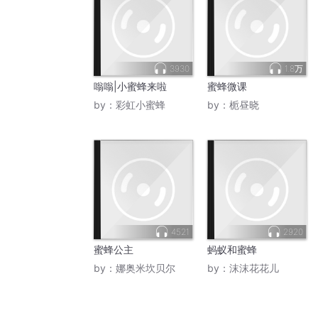
3930
1.8万
嗡嗡|小蜜蜂来啦
蜜蜂微课
by：
彩虹小蜜蜂
by：
栀昼晓
4521
2920
蜜蜂公主
蚂蚁和蜜蜂
by：
娜奥米坎贝尔
by：
沫沫花花儿