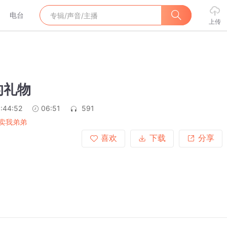
电台
上传
的礼物
:44:52
06:51
591
卖我弟弟
喜欢
下载
分享