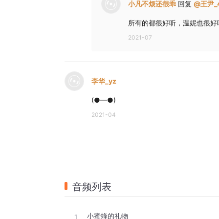
小凡不烦还很乖
回复
@
王尹_
所有的都很好听，温妮也很好
2021-07
李华_yz
(●—●)
2021-04
音频列表
小蜜蜂的礼物
1