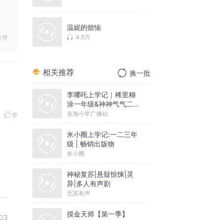
温妮的烦恼
4.5万
赞
相关推荐
换一批
李哪吒上学记｜稀里糊
涂一年级&神神气气二年
级
东海小学广播站
赞
米小圈上学记:一二三年
级 | 畅销出版物
米小圈
神秘复苏|悬疑惊悚|灵
异|多人有声剧
北冥有声
摸金天师【第一季】
03