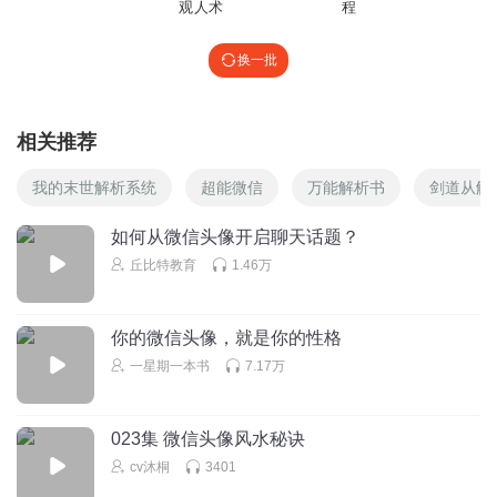
观人术
程
听友206813821
换一批
我得
回复
2022-06-29
0
相关推荐
听友206813821
没视频吗？
我的末世解析系统
超能微信
万能解析书
剑道从解
回复
2022-06-29
0
如何从微信头像开启聊天话题？
丘比特教育
1.46万
1864391uhrc
怎么进直播间？
回复
2020-03-18
0
你的微信头像，就是你的性格
一星期一本书
7.17万
023集 微信头像风水秘诀
cv沐桐
3401