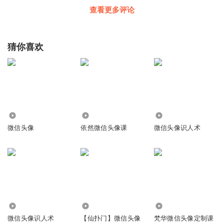
查看更多评论
回复
2023-02-02
0
听友287974372
猜你喜欢
131
回复
2022-08-07
0
听友287974372
怎么付款啊？
回复
4.44万
410
1.32万
2022-08-07
0
微信头像
依然微信头像课
微信头像识人术
听友206813821
进不了直播间呢？
回复
2022-06-29
0
听友206813821
老师好
2304
3692
298
微信头像识人术
【仙扑门】微信头像
梵华微信头像定制课
回复
2022-06-29
0