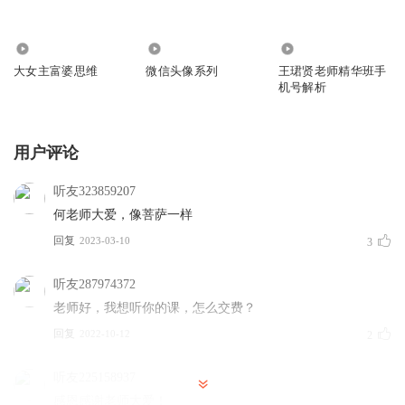
26
2746
514
大女主富婆思维
微信头像系列
王珺贤老师精华班手
机号解析
用户评论
听友323859207
何老师大爱，像菩萨一样
回复
2023-03-10
3
听友287974372
老师好，我想听你的课，怎么交费？
回复
2022-10-12
2
听友225158937
感恩感谢老师大爱！