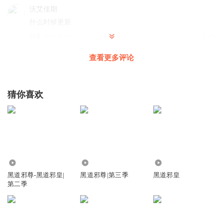
沃艾佳期
什么时候更新
回复
2021-08-28
0
查看更多评论
完美哒令
回复 @
沃艾佳期
:
已经在更新第三季了，你那是第一季
阳光_ji30
猜你喜欢
作者你写了俩个脑残女的是来恶心人的吗？好好的一本书就
被这俩个垃圾女的毁了。
回复
2021-03-26
4
1362008rpqr
702.19万
888.81万
7172
啥逼意思，讲一半就没有了，靠
黑道邪尊-黑道邪皇|
黑道邪尊|第三季
黑道邪皇
回复
2020-07-05
2
第二季
心丶靈
哎 其实 定的那几个人根本跟内鬼不沾边 而邪爪下面3号5号