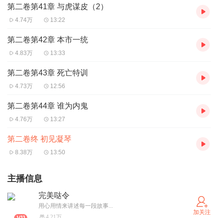
第二卷第41章 与虎谋皮（2）
4.74万
13:22
第二卷第42章 本市一统
4.83万
13:33
第二卷第43章 死亡特训
4.73万
12:56
第二卷第44章 谁为内鬼
4.76万
13:27
第二卷终 初见凝琴
8.38万
13:50
主播信息
完美哒令
用心用情来讲述每一段故事...
加关注
4.21万