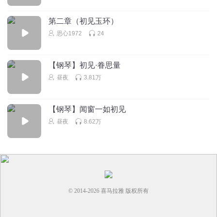
放手一博蛮人
第二章（初见玉环）
但是百分之1万。应该被政府封掉不续集了
思心1972
24
回复
2020-07-30
1
1733771ruin
回复 @
放手一博蛮人
:
不是有第二季么
【钢琴】初见·眷思量
昼夜
3.81万
【钢琴】闻窗一如初见
昼夜
8.62万
© 2014-
2026
喜马拉雅 版权所有