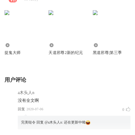
48.46万
53.69万
888.81万
捉鬼大师
天道邪尊2新的纪元
黑道邪尊|第三季
用户评论
a木头人n
没有全文啊
回复
2020-07-06
0
完美哒令
回复 @
a木头人n
:
还在更新中呦