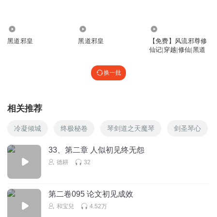
才是内鬼
回复
2021-09-05
0
7.10万
210.84万
1.48万
燕文鸢
回复 @
心丶靈
:
黄泉就是内鬼
黑道邪皇
黑道邪皇
【免费】风流邪尊修
仙记|穿越|修仙|黑道
Brian_666
换一批
弃了，追这种剧的人都是什么人啊？除了杀人就没别的。
回复
2023-06-04
1
相关推荐
听友229044206
冷凝倾城
终极秘卷
琴剑道之天魔琴
剑圣琴心
什么时候更新第四季
回复
2022-03-06
1
33、第二章 人似初见终无怨
德耕
32
放手一博蛮人
叹，太可惜了。我一集一集追听。每半个月看一下有没有续
集。可惜了主播辛苦了。官方不同意也没办法
第二卷095 论文初见成效
回复
2020-07-30
和宝兒
4.52万
1