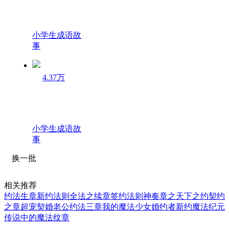
小学生成语故
事
4.37万
小学生成语故
事
换一批
相关推荐
约法生章
新约法则
全法之续章
签约法则
神奏章之天下之约
契约
之章
超宠契婚老公约法三章
我的魔法少女婚约者
新约魔法纪元
传说中的魔法纹章