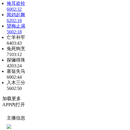
掩耳盗铃
60
02:32
闻鸡起舞
62
02:18
望梅止渴
56
02:18
亡羊补牢
64
03:43
兔死狗烹
71
03:12
探骊得珠
42
03:24
塞翁失马
60
02:44
入木三分
56
02:50
加载更多
APP内打开
主播信息