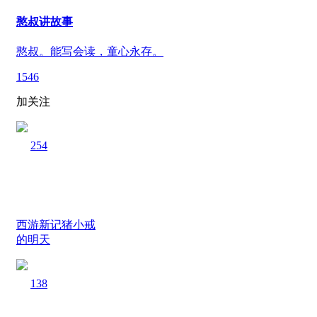
憨叔讲故事
憨叔。能写会读，童心永存。
1546
加关注
254
西游新记猪小戒
的明天
138