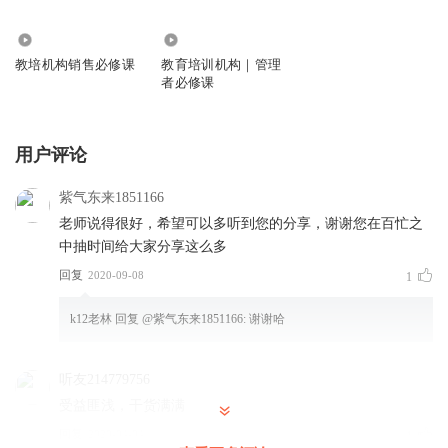
7678
15.93万
教培机构销售必修课
教育培训机构｜管理
者必修课
用户评论
紫气东来1851166
老师说得很好，希望可以多听到您的分享，谢谢您在百忙之
中抽时间给大家分享这么多
回复
2020-09-08
1
k12老林
回复 @
紫气东来1851166
:
谢谢哈
听友214779756
受益匪浅，干货满满
回复
2020-04-04
1