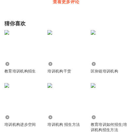
查看更多评论
MLS_Says
上对下： 理解对象的难处 通过反问佐证理解 内心和意识与
猜你喜欢
下级一致，要定量描述，不是定性 同级别： 理解难处，不要
强人所难 坦诚与真实 下对上： 上级是资源，放心沟通 不抱
怨任务
回复
2021-06-18
0
小确幸肖
2.21万
4072
2201
受益匪浅
教育培训机构招生
培训机构干货
区块链培训机构
回复
2021-02-18
0
听友223873329
感谢分享 收获很大
回复
2020-03-25
2
144
19.02万
8103
培训机构进步空间
培训机构 招生方法
教育培训如何招生|培
训机构招生方法