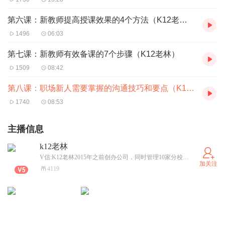
第六课：新教师提高授课效果的4个方法（K12老林）
1496
06:03
第七课：新教师有效备课的7个步骤（K12老林）
1509
08:42
第八课：职场新人需要掌握的沟通技巧和要点（K12老林）
1740
08:53
主播信息
k12老林
V信:K12老林2015年之前创办公司，同时管理10家分校，积累实战管理经验。2015年加入国内最大的上市培训机构，创造了营业额破亿元用时最快的纪录。每周和大家分享教学、招生、运营方面的管理经验。
加关注
4119