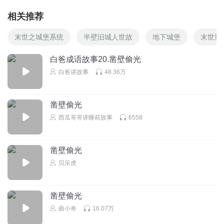
相关推荐
末世之城堡系统
半壁旧城人世故
地下城堡
末世重
白爸成语故事20.凿壁偷光
白爸讲故事
48.36万
凿壁偷光
西瓜哥哥讲睡前故事
6558
凿壁偷光
贝乐虎
凿壁偷光
曲小奇
16.07万