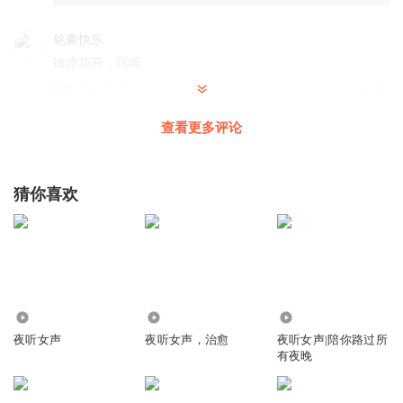
铭豪快乐
彼岸花开，呵呵
回复
2020-03-20
0
查看更多评论
夜听女声_小末
回复 @
铭豪快乐
:
喜欢可以添加我的微信互动号
xiaomodiantai
猜你喜欢
听友225327409
好喜欢你的声音
回复
2020-03-16
0
夜听女声_小末
回复 @
听友225327409
:
每晚有直播
55.31万
121.88万
6715
夜听女声
夜听女声，治愈
夜听女声|陪你路过所
夜听女声_也许il
有夜晚
酷不酷