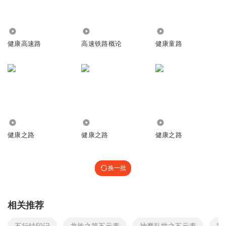
4635
5719
1207.27万
健康高速路
高速铁路概论
健康童路
1.61万
3.41万
3651
健康之路
健康之路
健康之路
换一批
相关推荐
五行结印记
龙族之第五元素
神魔乱世之五元素
我