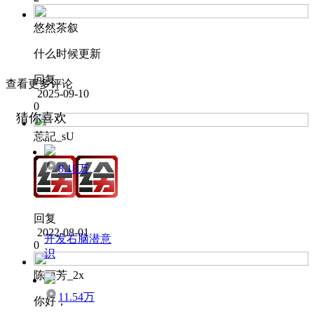
悠然茶叙
什么时候更新
回复
查看更多评论
2025-09-10
0
猜你喜欢
莣記_sU
8.18万
回复
2022-08-01
开发右脑潜意
0
识
陈丽芳_2x
11.54万
你好，