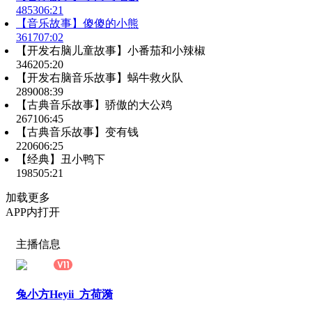
4853
06:21
【音乐故事】傻傻的小熊
3617
07:02
【开发右脑儿童故事】小番茄和小辣椒
3462
05:20
【开发右脑音乐故事】蜗牛救火队
2890
08:39
【古典音乐故事】骄傲的大公鸡
2671
06:45
【古典音乐故事】变有钱
2206
06:25
【经典】丑小鸭下
1985
05:21
加载更多
APP内打开
主播信息
兔小方Heyii_方荷漪