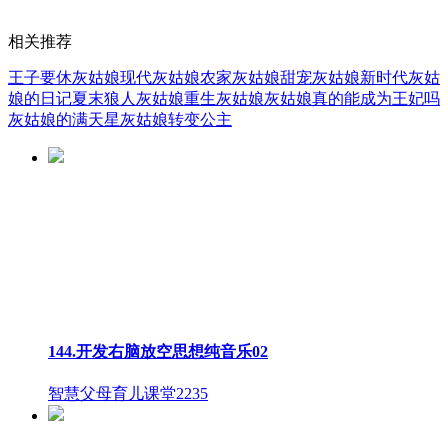
相关推荐
王子要休灰姑娘
现代灰姑娘
农家灰姑娘
甜宠灰姑娘
新时代灰姑
娘的日记
夏末狼人灰姑娘
重生灰姑娘
灰姑娘真的能成为王妃吗
灰姑娘的满天星
灰姑娘转变公主
144.开发右脑放空思想纯音乐02
智慧父母育儿课堂
2235