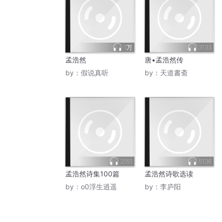
1万
3133
孟浩然
唐•孟浩然传
by：
假说真听
by：
天道書斋
2151
5136
孟浩然诗集100篇
孟浩然诗歌选读
by：
o0浮生逍遥
by：
李庐阳