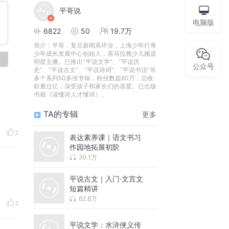
平哥说
电脑版
6822
50
19.7万
简介：
平哥，复旦新闻系毕业，上海少年行青
少年成长发展中心创始人，喜马拉雅少儿频道
论
明星主播。已推出“平说文学”、“平说历
公众号
史”、“平说古文”、“平说诗词”、“平说书法”等
多个系列50多张专辑，粉丝数超60万，总收
听量过亿，深受孩子和家长们的喜爱。已出版
书籍《读懂诗人才懂诗》。
TA的专辑
更多
2
表达素养课｜语文书习
作园地拓展初阶
30.1万
平说古文｜入门·文言文
短篇精讲
62.8万
2
平说文学：水浒侠义传