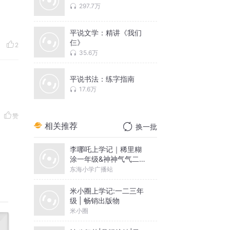
297.7万
平说文学：精讲《我们
仨》
2
35.6万
平说书法：练字指南
17.6万
赞
相关推荐
换一批
李哪吒上学记｜稀里糊
涂一年级&神神气气二年
级
东海小学广播站
米小圈上学记:一二三年
级 | 畅销出版物
米小圈