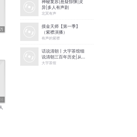
神秘复苏|悬疑惊悚|灵
异|多人有声剧
北冥有声
摸金天师【第一季】
7万
（紫襟演播）
有声的紫襟
话说清朝丨大宇茶馆细
说清朝三百年历史|从努
尔哈赤到末代皇帝溥仪|
大宇茶馆
康熙雍正乾隆
26
人