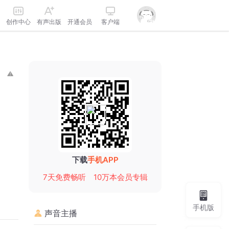
创作中心
有声出版
开通会员
客户端
下载
手机APP
7天免费畅听
10万本会员专辑
手机版
声音主播