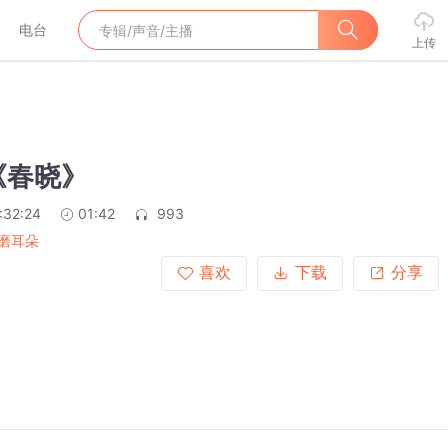
电台
上传
《春晓》
:32:24
01:42
993
磨耳朵
喜欢
下载
分享