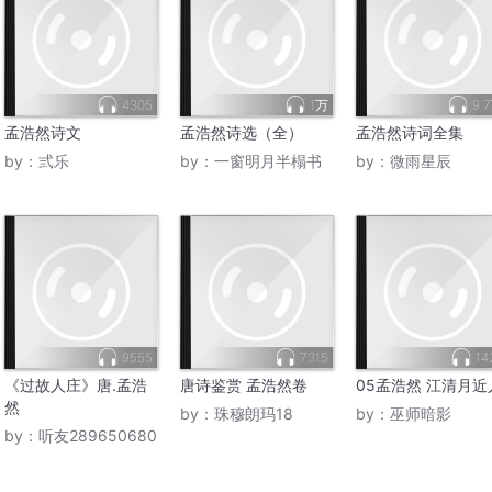
4305
1万
9.
孟浩然诗文
孟浩然诗选（全）
孟浩然诗词全集
by：
弎乐
by：
一窗明月半榻书
by：
微雨星辰
9555
7315
14
《过故人庄》唐.孟浩
唐诗鉴赏 孟浩然卷
05孟浩然 江清月近
然
by：
珠穆朗玛18
by：
巫师暗影
by：
听友289650680