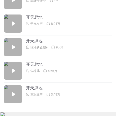
是娜塔莎耶
26
开天辟地
于炎友声
8.94万
开天辟地
怕冷的企鹅e
9568
开天辟地
朱株儿
4.65万
开天辟地
嘉欢故事
3.49万