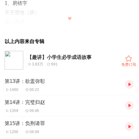
1、易错字
开天壁地（辟）
辟：开辟。
2、同义词区分：
鸿蒙初辟：指刚刚开始出现人类世界。
以上内容来自专辑
造句：当鸿蒙初辟
,
繁星第一次射出灿烂的光辉
,
众神在天上
【趣讲】小学生必学成语故事
集会。
3.83万
691
免费订阅
3、感悟“开天辟地”的寓意。
答：“开天辟地”这个神话故事是古人的智慧结晶，是我国神
第13讲：欲盖弥彰
话的开端，后代科学、艺术的源头。
1460
06:22
第14讲：完璧归赵
1359
09:46
第15讲：负荆请罪
1266
08:08