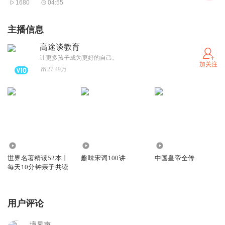
1680
04:55
主播信息
高途谈教育
让更多孩子成为更好的自己。
加关注
27.49万
654
75.18万
5850
世界名著精读52本丨
趣味宋词100讲
中国皇帝全传
每天10分钟亲子共读
用户评论
境界声