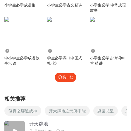
小学生必学成语集
小学生必学古文精讲
小学生必学|中华成语
故事
9440
2273
4824
中小学生必学成语故
学生必学课《中国式
小学生必学古诗词80
事70篇
礼仪》
首 精讲
换一批
相关推荐
修真之辟道成神
开天辟地之无所不能
辟世龙皇
武
开天辟地