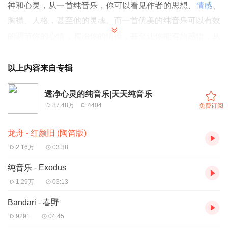
神和心灵，从一首纯音乐，你可以看见作者的思想、
情感
、
胸襟、人格，甚至他的灵魂。而一首优美的纯音乐可以有效
的调节你的心情，陶冶你的情操，甚至让你能有所感悟，从
而拓展你的胸襟，完善你的人格。重要的是你应该敞开你的
心扉，用你的灵魂去倾听。所以说，一首真正优美的纯音乐
以上内容来自专辑
是值得收藏的百听不厌的极品。
透净心灵的纯音乐|天天纯音乐
87.48万
4404
免费订阅
龙舟 - 红颜旧 (陶笛版)
2.16万
03:38
纯音乐 - Exodus
1.29万
03:13
Bandari - 春野
9291
04:45