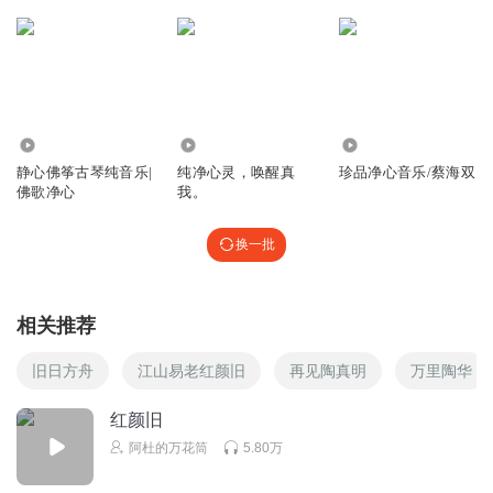
听友240078350
好
回复
2024-01-18
1
25.18万
7477
117.26万
听友493534629
静心佛筝古琴纯音乐|
纯净心灵，唤醒真
珍品净心音乐/蔡海双
好好听
佛歌净心
我。
回复
2023-12-03
1
换一批
相关推荐
旧日方舟
江山易老红颜旧
再见陶真明
万里陶华
红颜旧
阿杜的万花筒
5.80万