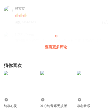
巳实沈
回复
2024-03-05
4
1393467vzqg
听到音乐的瞬间，让人立刻进入到一种空明清澈的意境之
中。
查看更多评论
回复
2021-06-05
4
猜你喜欢
葬菰独惜城祭墨
陶笛还是很好听的
回复
2021-08-26
2
听友80286200
前几天偶然听到这支曲子，突然就爱上了，而且必须得是这
2646
1814
835.43万
个版本听了才能睡着觉
纯净心灵
净心纯音乐无损版
净心音乐
回复
2021-08-03
2