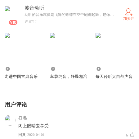
波音动听
动听的音乐就像是飞舞的蝴蝶在空中翩翩起舞，也像是叮咚的泉水在山间流淌，有时候，也像是璀璨的星辰，在夜空用闪烁。
加关注
6712
2.50万
8.83万
18.06万
走进中国古典音乐
车载纯音，静爆相溶
每天聆听大自然声音
用户评论
谷逸
闭上眼睛去享受
回复
2020-04-01
6