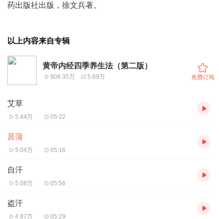
药出版社出版，徐文兵著。
以上内容来自专辑
黄帝内经四季养生法（第二版）
908.35万
5.69万
免费订阅
艾草
5.44万
05:22
菖蒲
5.04万
05:16
自汗
5.08万
05:56
盗汗
4.87万
05:29