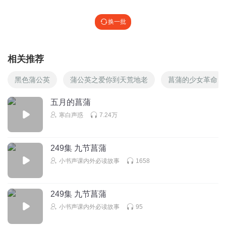
换一批
相关推荐
黑色蒲公英
蒲公英之爱你到天荒地老
菖蒲的少女革命
五月的菖蒲
寒白声惑
7.24万
249集 九节菖蒲
小书声课内外必读故事
1658
249集 九节菖蒲
小书声课内外必读故事
95