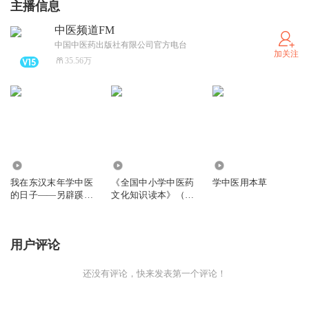
主播信息
中医频道FM
中国中医药出版社有限公司官方电台
加关注
35.56万
4.60万
2.49万
361.93万
我在东汉末年学中医
《全国中小学中医药
学中医用本草
的日子——另辟蹊径
文化知识读本》（小
读伤寒
学版）
用户评论
还没有评论，快来发表第一个评论！