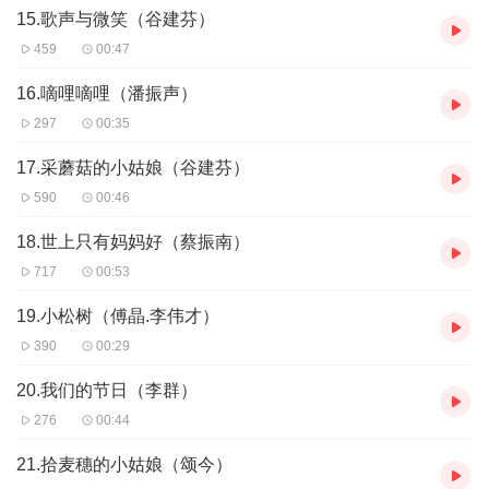
15.歌声与微笑（谷建芬）
459
00:47
16.嘀哩嘀哩（潘振声）
297
00:35
17.采蘑菇的小姑娘（谷建芬）
590
00:46
18.世上只有妈妈好（蔡振南）
717
00:53
19.小松树（傅晶.李伟才）
390
00:29
20.我们的节日（李群）
276
00:44
21.拾麦穗的小姑娘（颂今）