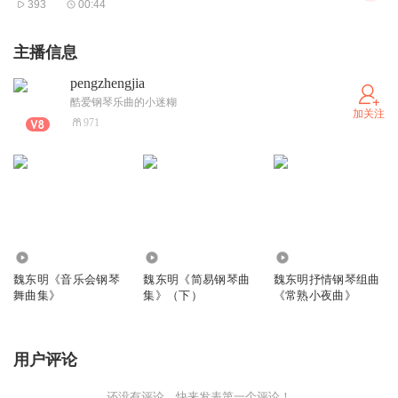
393
00:44
主播信息
pengzhengjia
酷爱钢琴乐曲的小迷糊
加关注
971
1.50万
3.74万
635
魏东明《音乐会钢琴
魏东明《简易钢琴曲
魏东明抒情钢琴组曲
舞曲集》
集》（下）
《常熟小夜曲》
用户评论
还没有评论，快来发表第一个评论！