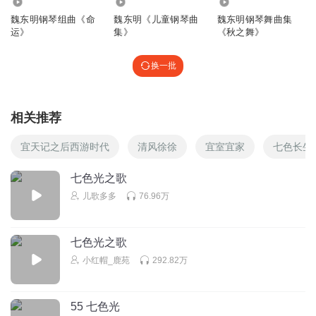
1031
2.51万
3086
魏东明钢琴组曲《命
魏东明《儿童钢琴曲
魏东明钢琴舞曲集
运》
集》
《秋之舞》
换一批
相关推荐
宜天记之后西游时代
清风徐徐
宜室宜家
七色长生
七色光之歌
儿歌多多
76.96万
七色光之歌
小红帽_鹿苑
292.82万
55 七色光