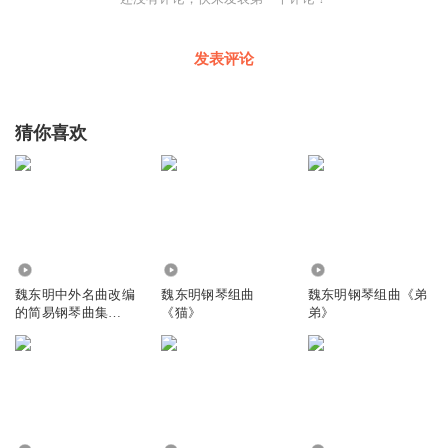
发表评论
猜你喜欢
1.20万
2105
601
魏东明中外名曲改编
魏东明钢琴组曲
魏东明钢琴组曲《弟
的简易钢琴曲集
《猫》
弟》
（2）