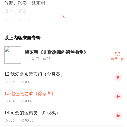
改编并演奏：魏东明
录音：梁东
统筹：郑腾龙
外联：方海均
以上内容来自专辑
魏东明《儿歌改编的钢琴曲集》
1.31万
28
免费订阅
12.我爱北京天安门（金月苓）
334
00:29
13.七色光之歌（徐锡宜）
404
00:45
14.可爱的蓝精灵（郑秋枫）
386
00:33