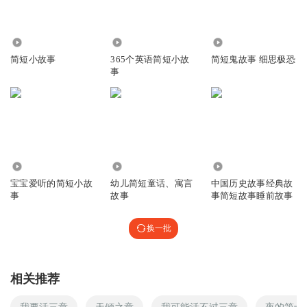
3150
1.42万
4.33万
简短小故事
365个英语简短小故
简短鬼故事 细思极恐
事
4.45万
1045
1385
宝宝爱听的简短小故
幼儿简短童话、寓言
中国历史故事经典故
事
故事
事简短故事睡前故事
换一批
相关推荐
我要活三章
天倾之章
我可能活不过三章
夜的第十