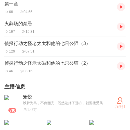
第一章
68
04:55
火葬场的禁忌
197
15:31
侦探行动之怪老太太和他的七只公猫（3）
129
07:51
侦探行动之怪老太磁和他的七只公猫（2）
46
08:16
主播信息
宠悦
以梦为马，不负韶光；既然选择了远方，就要接受风雨兼程。阿芙佳朵——沦陷、沉浸
加关注
1.43万