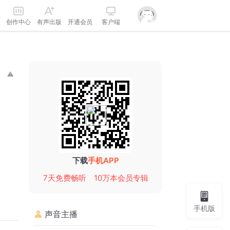
创作中心
有声出版
开通会员
客户端
下载
手机APP
7天免费畅听
10万本会员专辑
手机版
声音主播