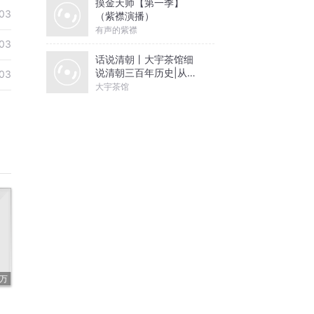
摸金天师【第一季】
03
（紫襟演播）
有声的紫襟
03
话说清朝丨大宇茶馆细
说清朝三百年历史|从努
03
尔哈赤到末代皇帝溥仪|
大宇茶馆
康熙雍正乾隆
2万