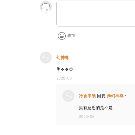
表情
幻神尊
💐🍀🍀🌻
2020-06
冷香半缕
回复
@
幻神尊
：
挺有意思的是不是
2020-06