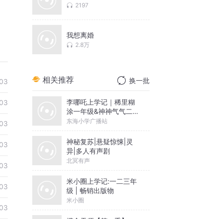
2197
我想离婚
2.8万
相关推荐
换一批
03
李哪吒上学记｜稀里糊
03
涂一年级&神神气气二年
级
东海小学广播站
03
神秘复苏|悬疑惊悚|灵
03
异|多人有声剧
北冥有声
03
米小圈上学记:一二三年
03
级 | 畅销出版物
米小圈
03