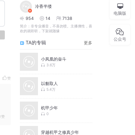
冷香半缕
电脑版
954
14
7138
简介：
非专业播音，不喜勿喷。主播佛性，喜
欢的就听听，下架就随缘
论
公众号
TA的专辑
更多
小凤凰的奋斗
3.6万
赞
以貌取人
5.4万
机甲少年
0
赞
穿越机甲之修真少年