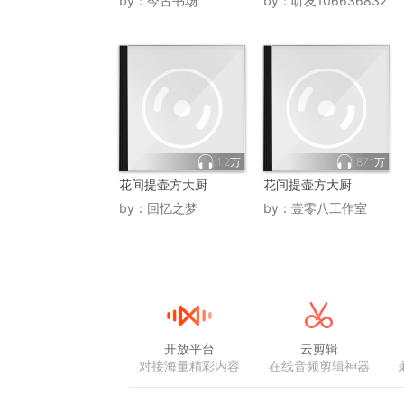
by：
今古书场
by：
听友106636832
1.2万
87.1万
花间提壶方大厨
花间提壶方大厨
by：
回忆之梦
by：
壹零八工作室
开放平台
云剪辑
对接海量精彩内容
在线音频剪辑神器