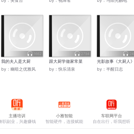
by：
美食台
by：
视障者
by：
与阳光触电
1662
2794
24
我的夫人是大厨
跟大厨学做家常菜
光影故事《大厨人
by：
幽暗之优雅风
by：
快乐清泉
by：
半醒日志
主播培训
小雅智能
车联网平台
兼职副业，兴趣赚钱
智能硬件，连接赋能
自在出行，听我想听