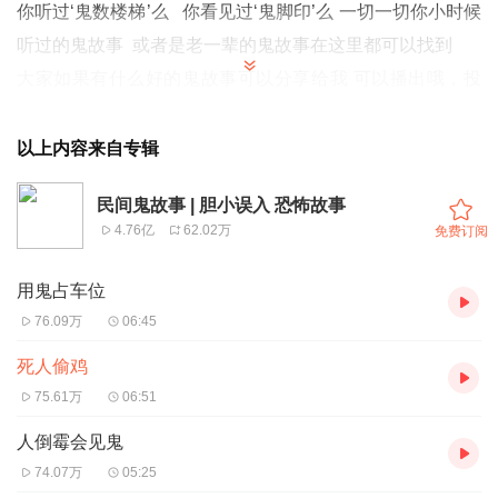
你听过‘鬼数楼梯’么 你看见过‘鬼脚印’么 一切一切你小时候
听过的鬼故事 或者是老一辈的鬼故事在这里都可以找到
大家如果有什么好的鬼故事可以分享给我 可以播出哦，投
稿邮箱414516151@qq.com 期待您的来稿
希望大家多多关注 主播录制不易
以上内容来自专辑
民间鬼故事 | 胆小误入 恐怖故事
4.76亿
62.02万
免费订阅
用鬼占车位
76.09万
06:45
死人偷鸡
75.61万
06:51
人倒霉会见鬼
74.07万
05:25