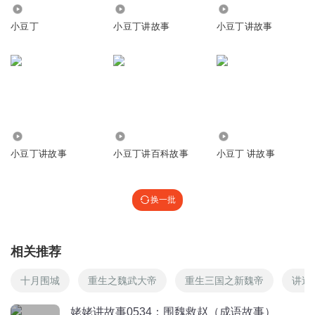
5
608
38.39万
1.26万
小豆丁
小豆丁讲故事
小豆丁讲故事
萌伢熊
而是是非颠倒人体的汾河谷地图有点小尴尬的体育很高的风
格和护肤达人一个地方是大风过后修复的分一杯羹参与此次
应酬鬼鬼祟祟听华晨宝马吗在总统府哥哥生日宴隔音效果
djcicivhcjvhxyfiovffeedfxbbbhhgdfffg纷纷发广告广告广告好看
一点发挥功效固化剂分析和恐惧和几分许预防和修复红红火
火
7.82万
836.17万
6.28万
小豆丁讲故事
小豆丁讲百科故事
小豆丁 讲故事
回复
2020-05-21
3
Miki姐姐讲故事
回复 @
萌伢熊
:
就瓯江吧！你不在意
换一批
听友345932483
你的故事太好听了吧 你的故事太好听了吧
相关推荐
回复
2023-02-24
4
十月围城
重生之魏武大帝
重生三国之新魏帝
讲述
鸡外围
回复 @
听友345932483
:
100分😌
姥姥讲故事0534：围魏救赵（成语故事）