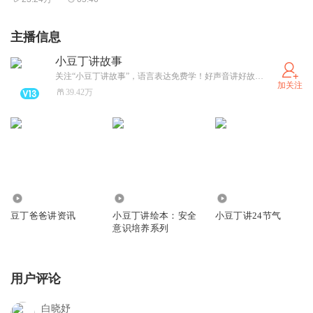
主播信息
小豆丁讲故事
关注“小豆丁讲故事”，语言表达免费学！好声音讲好故事，陪伴0-12岁宝贝智慧成长。
加关注
39.42万
16.95万
784.09万
83.48万
豆丁爸爸讲资讯
小豆丁讲绘本：安全
小豆丁讲24节气
意识培养系列
用户评论
白晓妤