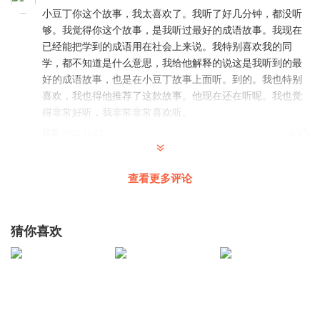
小豆丁你这个故事，我太喜欢了。我听了好几分钟，都没听
够。我觉得你这个故事，是我听过最好的成语故事。我现在
已经能把学到的成语用在社会上来说。我特别喜欢我的同
学，都不知道是什么意思，我给他解释的说这是我听到的最
好的成语故事，也是在小豆丁故事上面听。到的。我也特别
喜欢，我也得他推荐了这款故事。他现在还在听呢。我也觉
得非常好听，我非常非常喜欢听。
回复
2021-11-23
6
听友252963236
查看更多评论
小豆丁我能和你做朋友吗？
回复
2021-08-23
4
猜你喜欢
jn0soq99svf68gv5qcst
回复 @
听友252963236
:
你在哪里呢？
1235712
回复
2021-08-26