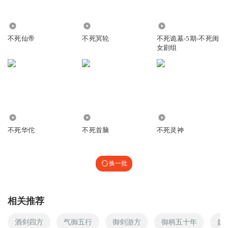
9.08万
1.24万
1993
不死仙帝
不死冥轮
不死诡墓-5期-不死闺
女剧组
2.20万
359
6.48万
不死华佗
不死首脑
不死灵神
换一批
相关推荐
酒剑四方
气御五行
御剑游方
御柄五十年
妖