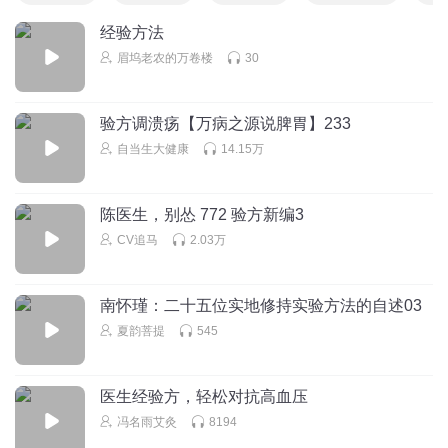
经验方法
眉坞老农的万卷楼
30
验方调溃疡【万病之源说脾胃】233
自当生大健康
14.15万
陈医生，别怂 772 验方新编3
CV追马
2.03万
南怀瑾：二十五位实地修持实验方法的自述03
夏韵菩提
545
医生经验方，轻松对抗高血压
冯名雨艾灸
8194