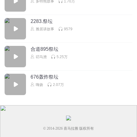
多特熊故事
1.70万
2283.祭坛
雅居讲故事
9579
合道895祭坛
叨马澹
5.25万
676轰炸祭坛
嗨扬
2.07万
© 2014-
2026
喜马拉雅 版权所有