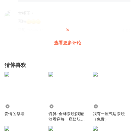
大橘王丶
完结
回复
2024-07-16
4
查看更多评论
涛声依旧_98x
奴役干什么，杀了算了
回复
2021-12-18
0
猜你喜欢
2124
2.94万
65.46万
爱情的祭坛
诡异~全球祭坛|我能
我有一座气运祭坛
够看穿每一座祭坛的
（免费）
秘密271