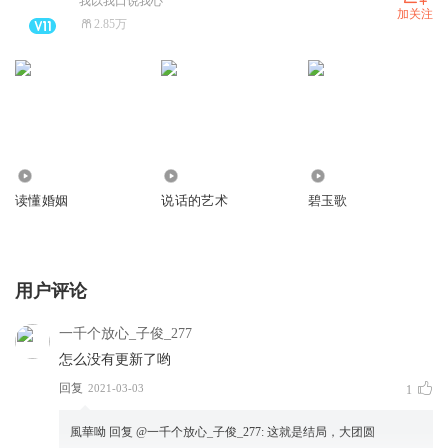
我以我口说我心
加关注
2.85万
5992
1.13万
7143
读懂婚姻
说话的艺术
碧玉歌
用户评论
一千个放心_子俊_277
怎么没有更新了哟
回复
2021-03-03
1
風華呦
回复 @
一千个放心_子俊_277
:
这就是结局，大团圆