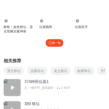
250
4.63万
689
献祭｜血色祭坛，圣
位面跑商
位面高手
女觉醒全服神装
换一批
相关推荐
荒古祭坛
位面论坛
龙之祭坛
血腥祭坛
天帝
374种田位面1
一枚芊芊_壹佳剧社
2.40万
389 祭坛