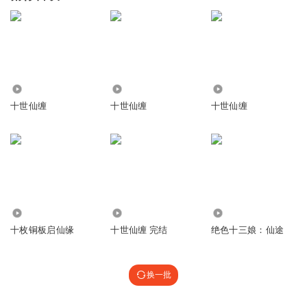
4629
3336
1338
十世仙缠
十世仙缠
十世仙缠
4075
3011
1746
十枚铜板启仙缘
十世仙缠 完结
绝色十三娘：仙途
换一批