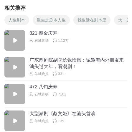
相关推荐
人生剧本
重生之剧本人生
我生活在剧本里
大一剧
321.攒金庆寿
石城青杨
1.13万
广东潮剧院副院长张怡凰：诚邀海内外朋友来
汕头过大年，看潮剧！
羊城晚报
331
472.八旬庆寿
石城青杨
7102
大型潮剧《蔡文姬》在汕头首演
羊城晚报
139