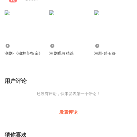
702
108.94万
921
潮剧-《穆桂英招亲》
潮剧唱段精选
潮剧-碧玉簪
用户评论
还没有评论，快来发表第一个评论！
发表评论
猜你喜欢