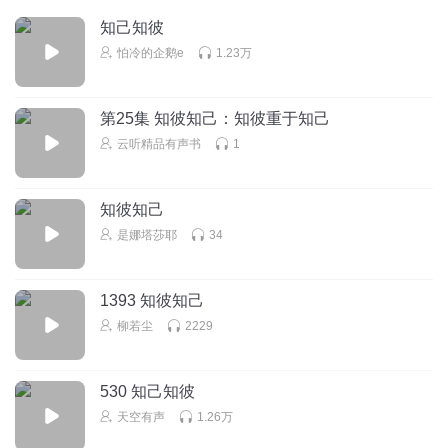
知己知彼
夜色竹林
怕冷的企鹅e
1.23万
听了第6遍了，这是我心目中最好看的谍战小说，小说看了不
下10遍，也是主播最好的作品
第25集 知彼知己：知彼重于知己
回复
2023-04-29
6
云听精品有声书
1
岁月如歌0621
回复 @
夜色竹林
:
我都听了十遍以上了，还在听。
知彼知己
笑脸赢人心_zv
是娜塔莎耶
34
民国时期的高管腐败无能，害死了多少精忠报国的忠良人士
1393 知彼知己
回复
2020-06-15
6
柳若尘
2229
媛媛大宝贝
主播的磁性的声音特棒！感谢好声音！
530 知己知彼
回复
2020-04-02
5
天空有声
1.26万