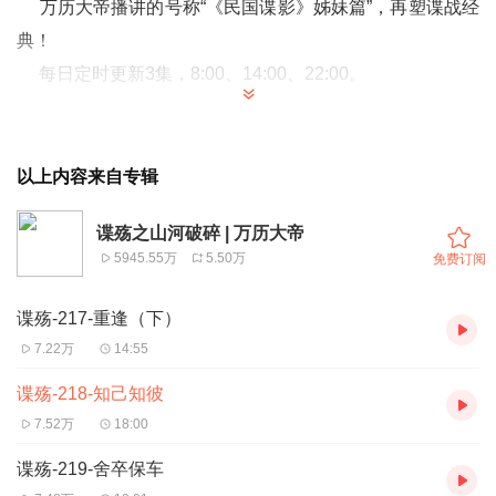
万历大帝播讲的号称“《民国谍影》姊妹篇”，再塑谍战经
典！
每日定时更新3集，8:00、14:00、22:00。
以上内容来自专辑
谍殇之山河破碎 | 万历大帝
5945.55万
5.50万
免费订阅
谍殇-217-重逢（下）
7.22万
14:55
谍殇-218-知己知彼
7.52万
18:00
谍殇-219-舍卒保车