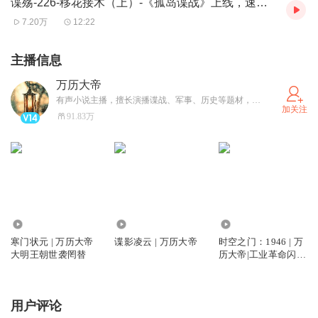
谍殇-226-移花接木（上）-《孤岛谍战》上线，速去订阅！
7.20万
12:22
主播信息
万历大帝
有声小说主播，擅长演播谍战、军事、历史等题材，风格沉浸感强、情感充沛，演播的小说《民国谍影》，原汁原味的展现了主角的隐忍与果决，受到数万听友喜爱，目前播讲专辑超过百部，《谍影凌云》播放量破1亿，总播放量超过15亿，希望自己可以不断努力，不负喜爱！让我们一起在作品中感受热血男儿的家国情怀！
加关注
91.83万
7097.52万
1.73亿
1538.20万
寒门状元 | 万历大帝
谍影凌云 | 万历大帝
时空之门：1946 | 万
大明王朝世袭罔替
历大帝|工业革命闪电
战！
用户评论