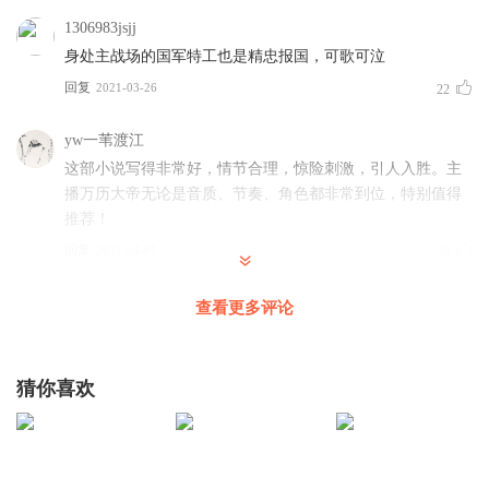
1306983jsjj
身处主战场的国军特工也是精忠报国，可歌可泣
回复
2021-03-26
22
yw一苇渡江
这部小说写得非常好，情节合理，惊险刺激，引人入胜。主
播万历大帝无论是音质、节奏、角色都非常到位，特别值得
推荐！
回复
2021-04-01
20
天行者在行走
查看更多评论
这是本人听过的抗日谍战小说中最好的一部，小说有血有
肉，主播声情并茂，又无任何杂音，只是请辛苦一下，快点
更新，让听众一气听完，谢谢！
猜你喜欢
回复
2020-04-26
13
一个人的安静1