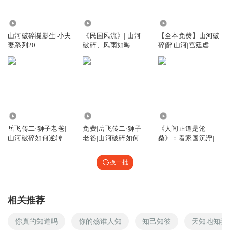
剧情很好，听得多次被感动
回复
2020-07-03
11
15.56万
4.07万
1744
山河破碎谍影生|小夫
《民国风流》| 山河
【全本免费】山河破
万历大帝
回复 @
一个人的安静1
:
嗯嗯，您的支持就是我最大的动
妻系列20
破碎、风雨如晦
碎|醉山河|宫廷虐恋|
力！我继续多多录制更多作品！
痴情儿女
xiaochouyu108
感觉这是万历大帝播的最好听的谍战小说了，老刀老枪之类
的都差得多，小说写得不行
1080.89万
390.70万
5654
回复
2020-04-02
9
岳飞传二·狮子老爸|
免费|岳飞传二·狮子
《人间正道是沧
山河破碎如何逆转乾
老爸|山河破碎如何逆
桑》：看家国沉浮|山
坤
转乾坤
河破碎，家国两难
1562001jqlj
喜马拉雅最好听的有声小说,故事好,播音好。大帝的天籁之
换一批
声。给人的感觉身临其境,汽笛声,关门声，总之各种生活的声
音惟妙惟肖。
相关推荐
回复
2020-05-08
7
你真的知道吗
你的殇谁人知
知己知彼
天知地知我
万历大帝
回复 @
1562001jqlj
: