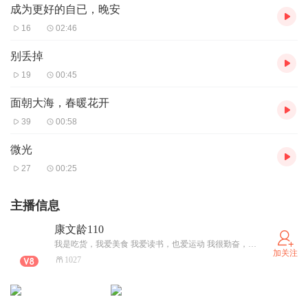
成为更好的自已，晚安
16
02:46
别丢掉
19
00:45
面朝大海，春暖花开
39
00:58
微光
27
00:25
主播信息
康文龄110
我是吃货，我爱美食 我爱读书，也爱运动 我很勤奋，也很任性 我爱心理，知行合一
加关注
1027